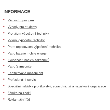
INFORMACE
Věrnostní program
Výhody pro studenty
Pronájem výpočetní techniky
Výkup výpočetní techniky
Patro repasovaná výpočetní technika
Patro baterie mobile energy
Zkušenosti našich zákazníků
Patro Samsonite
Certifikované mazání dat
Profesionální servis
Speciální nabídka pro školství, zdravotnictví a neziskové organizace
Záruka na zboží
Reklamační řád