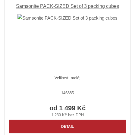
z
l
o
e
Samsonite PACK-SIZED Set of 3 packing cubes
n
k
k
v
í
o
o
ý
p
v
v
v
r
ý
ý
ý
o
v
v
p
d
ý
ý
i
u
p
p
s
k
i
i
t
ů
s
s
Velikost: malé;
146885
od
1 499 Kč
1 239 Kč bez DPH
DETAIL