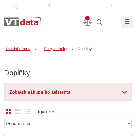
0
☰
Doplňky
Úvodní strana
Kufry a tašky
Doplňky
Zobrazit nákupního asistenta
O
T
Ř
6
položek
b
a
á
Ř
r
b
d
a
á
u
k
z