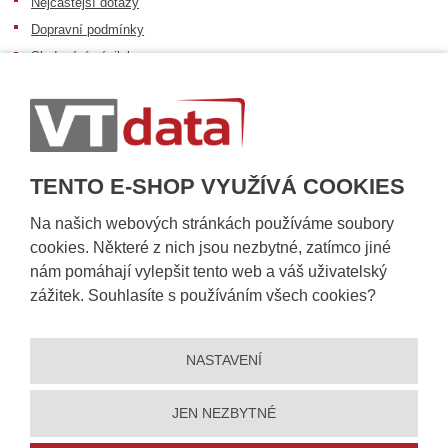
Nejčastější dotazy
Dopravní podmínky
Sledování zásilek
Postup při převzetí zásilky
Informace k dostupnosti zboží
Obecné informace
TENTO E-SHOP VYUŽÍVÁ COOKIES
Na našich webových stránkách používáme soubory
cookies. Některé z nich jsou nezbytné, zatímco jiné
nám pomáhají vylepšit tento web a váš uživatelský
zážitek. Souhlasíte s používáním všech cookies?
NASTAVENÍ
© 2026, VT DATA, a.s.
Prohlášení o přístupnosti
|
Ochrana osobních údajů
|
Mapa stránek
|
|
Nastavení cookies
JEN NEZBYTNÉ
Vytvořila
eBRÁNA