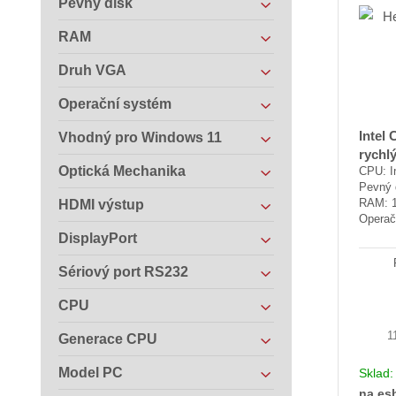
Pevný disk
RAM
Druh VGA
Operační systém
Intel 
Vhodný pro Windows 11
rychl
Optická Mechanika
CPU: In
Pevný 
RAM: 
HDMI výstup
Operač
DisplayPort
Sériový port RS232
CPU
1
Generace CPU
Model PC
Sklad
na es