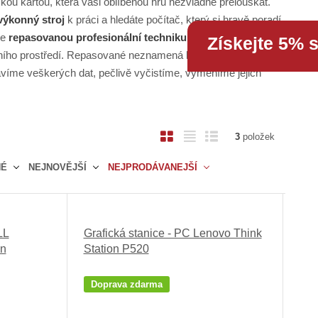
 kartou, která vaši oblíbenou hru nezvládne přelouskat.
výkonný stroj
k práci a hledáte počítač, který si hravě poradí
me
repasovanou profesionální techniku
, jejíž výkon vás
Získejte 5% 
otního prostředí. Repasované neznamená horší. Při repasi
íme veškerých dat, pečlivě vyčistíme, vyměníme jejich
O
T
Ř
3
položek
b
a
á
NÉ
NEJNOVĚJŠÍ
NEJPRODÁVANEJŠÍ
r
b
d
á
u
k
z
l
o
k
k
v
LL
Grafická stanice - PC Lenovo Think
o
o
ý
on
Station P520
v
v
v
ý
ý
ý
Doprava zdarma
v
v
p
ý
ý
i