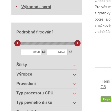
Creed neb
Výkonné - herní
Pro vás m
s grafický
potěší a 
značkové 
vadné čás
Podrobné filtrování
Kč
Kč
Štítky
Výrobce
Herní
Provedení
G6
Typ procesoru CPU
Dopr
Typ pevného disku