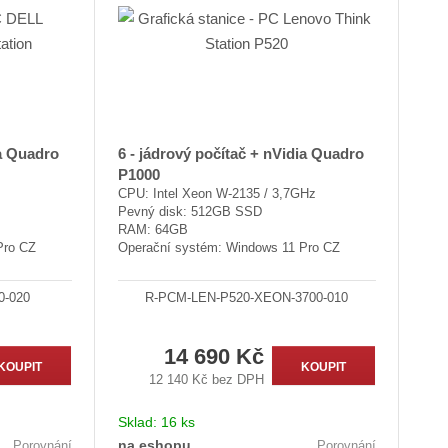
p
p
s
i
i
s
s
ia Quadro
6 - jádrový počítač + nVidia Quadro
P1000
CPU: Intel Xeon W-2135 / 3,7GHz
Pevný disk: 512GB SSD
RAM: 64GB
Pro CZ
Operační systém: Windows 11 Pro CZ
0-020
R-PCM-LEN-P520-XEON-3700-010
14 690 Kč
KOUPIT
KOUPIT
12 140 Kč bez DPH
Sklad:
16 ks
na eshopu
Porovnání
Porovnání