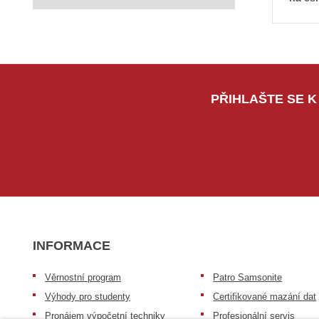
PŘIHLAŠTE SE K
INFORMACE
Věrnostní program
Patro Samsonite
Výhody pro studenty
Certifikované mazání dat
Pronájem výpočetní techniky
Profesionální servis