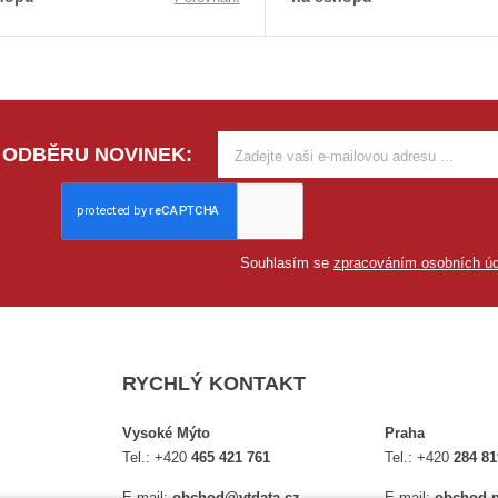
 ODBĚRU NOVINEK:
Souhlasím se
zpracováním osobních úd
RYCHLÝ KONTAKT
Vysoké Mýto
Praha
Tel.:
+420
465 421 761
Tel.:
+420
284 81
E-mail:
obchod@vtdata.cz
E-mail:
obchod.p