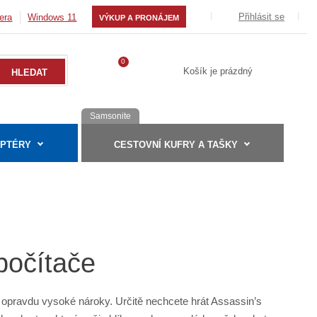
Přihlásit se
era
Windows 11
VÝKUP A PRONÁJEM
0
Košík je prázdný
Samsonite
APTÉRY
CESTOVNÍ KUFRY A TAŠKY
počítače
je opravdu vysoké nároky. Určitě nechcete hrát Assassin’s