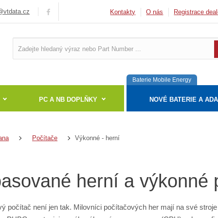
vtdata.cz
Kontakty
O nás
Registrace deal
Baterie Mobile Energy
PC A NB DOPLŇKY
NOVÉ BATERIE A AD
Výkonné - herní
ana
Počítače
asované herní a výkonné 
ý počítač není jen tak. Milovníci počítačových her mají na své stro