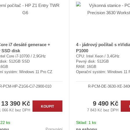
d
u
k
t
ů
Core i7 desáté generace +
4 - jádrový počítač s nVid
ý SSD disk
P1000
tel Core i7-10700 / 2,9GHz
CPU: Intel Xeon / 3,4GHz
disk: 512GB SSD
Pevný disk: 512GB
16GB
RAM: 16GB
ní systém: Windows 11 Pro CZ
Operační systém: Windows 11 
R-PCM-HP-Z1G6-Ci7-2900-010
R-PCM-DE-3630-XE-340
13 390 Kč
9 490 Kč
KOUPIT
1 066 Kč bez DPH
7 843 Kč bez DPH
:
22 ks
Sklad:
1 ks
hopu
na eshopu
Porovnání