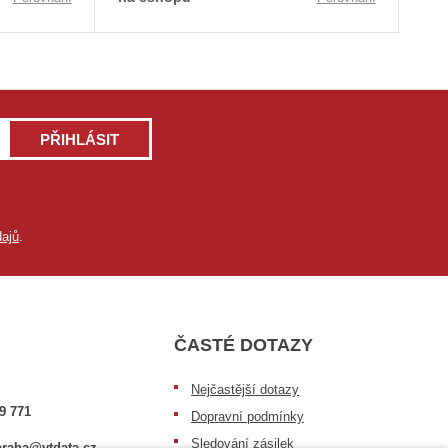
PŘIHLÁSIT
ajů
.
ČASTÉ DOTAZY
Nejčastější dotazy
9 771
Dopravní podmínky
Sledování zásilek
raha@vtdata.cz