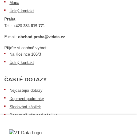
Mapa
Úplný kontakt
Praha
Tel.:
+420
284 819 771
E-mail:
obchod.praha@vtdata.cz
Přijďte si osobně vybrat:
Na Košince 106/3
Úplný kontakt
ČASTÉ DOTAZY
Nejčastější dotazy
Dopravní podmínky
Sledování zásilek
Postup při převzetí zásilky
Informace k dostupnosti zboží
Obecné informace