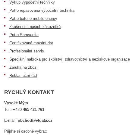
Výkup výpočetní techniky
Patro repasovaná výpočetní technika
Patro baterie mobile energy
Zkušenosti našich zákazníků
Patro Samsonite
Certifikované mazání dat
Profesionální servis
Speciální nabídka pro školství, zdravotnictví a neziskové organizace
Záruka na zboží
Reklamační řád
RYCHLÝ KONTAKT
Vysoké Mýto
Tel.:
+420
465 421 761
E-mail:
obchod@vtdata.cz
Přijďte si osobně vybrat: