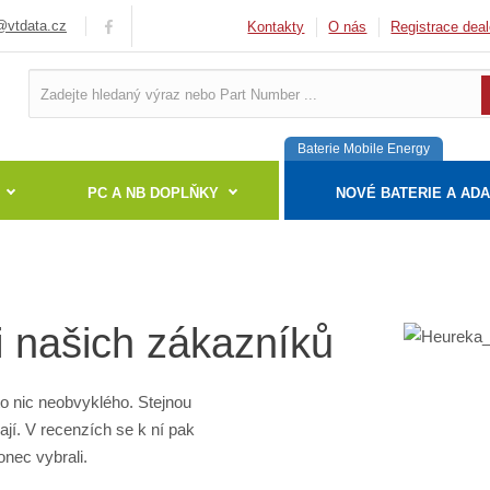
vtdata.cz
Kontakty
O nás
Registrace deal
Baterie Mobile Energy
PC A NB DOPLŇKY
NOVÉ BATERIE A AD
 našich zákazníků
to nic neobvyklého. Stejnou
ají. V recenzích se k ní pak
onec vybrali.