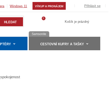
Přihlásit se
era
Windows 11
VÝKUP A PRONÁJEM
0
Košík je prázdný
Samsonite
APTÉRY
CESTOVNÍ KUFRY A TAŠKY