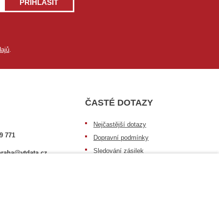
PŘIHLÁSIT
ajů
.
ČASTÉ DOTAZY
Nejčastější dotazy
9 771
Dopravní podmínky
Sledování zásilek
raha@vtdata.cz
Postup při převzetí zásilky
 vybrat:
Informace k dostupnosti zboží
6/3
Obecné informace