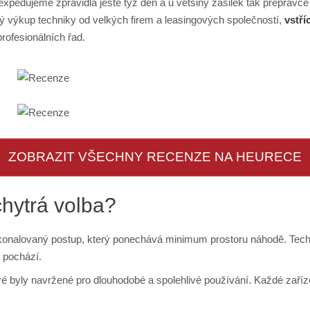
pedujeme zpravidla ještě týž den a u většiny zásilek tak přepravce 
 výkup techniky od velkých firem a leasingových společností,
vstří
rofesionálních řad.
ZOBRAZIT VŠECHNY RECENZE NA HEURECE
chytrá volba?
okonalovaný postup, který ponechává minimum prostoru náhodě. Tec
 pochází.
 byly navržené pro dlouhodobé a spolehlivé používání. Každé zaříz