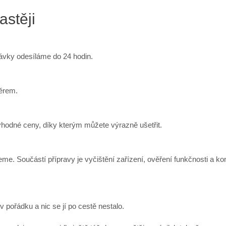
astěji
návky odesíláme do 24 hodin.
ěrem.
ýhodné ceny, díky kterým můžete výrazně ušetřit.
me. Součástí přípravy je vyčištění zařízení, ověření funkčnosti a kon
 pořádku a nic se jí po cestě nestalo.