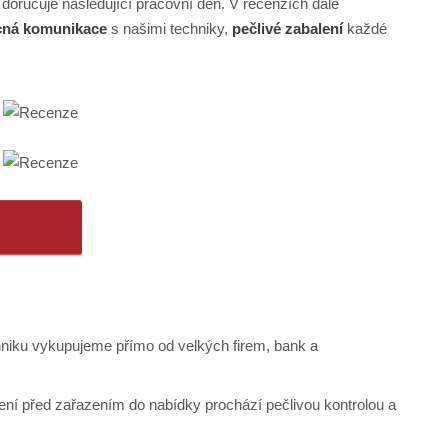
doručuje následující pracovní den. V recenzích dále
cná komunikace
s našimi techniky,
pečlivé zabalení
každé
hniku vykupujeme přímo od velkých firem, bank a
ení před zařazením do nabídky prochází pečlivou kontrolou a