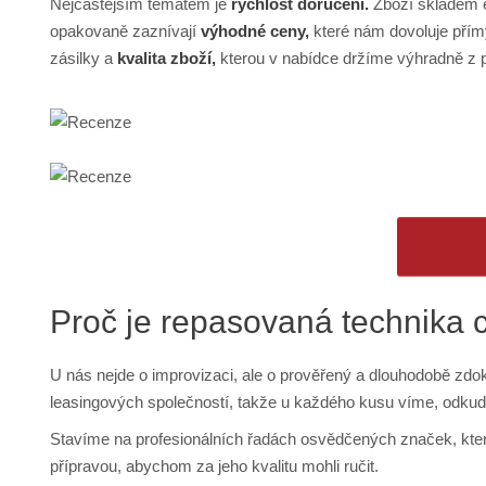
Nejčastějším tématem je
rychlost doručení.
Zboží skladem ex
opakovaně zaznívají
výhodné ceny,
které nám dovoluje přímý
zásilky a
kvalita zboží,
kterou v nabídce držíme výhradně z p
Proč je repasovaná technika 
U nás nejde o improvizaci, ale o prověřený a dlouhodobě zd
leasingových společností, takže u každého kusu víme, odkud
Stavíme na profesionálních řadách osvědčených značek, které
přípravou, abychom za jeho kvalitu mohli ručit.