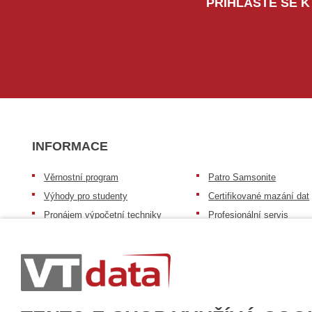
PŘIHLAŠTE SE K
INFORMACE
Věrnostní program
Patro Samsonite
Výhody pro studenty
Certifikované mazání dat
Pronájem výpočetní techniky
Profesionální servis
Výkup výpočetní techniky
Speciální nabídka pro ško
zdravotnictví a neziskov
Patro repasovaná výpočetní
organizace
technika
Záruka na zboží
Patro baterie mobile energy
Reklamační řád
Zkušenosti našich zákazníků