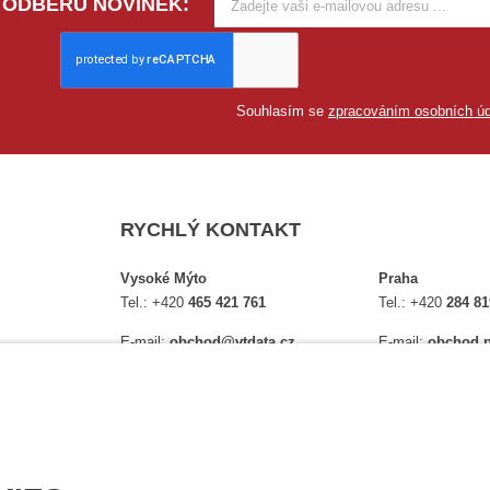
 ODBĚRU NOVINEK:
Souhlasím se
zpracováním osobních úd
RYCHLÝ KONTAKT
Vysoké Mýto
Praha
Tel.:
+420
465 421 761
Tel.:
+420
284 81
E-mail:
obchod@vtdata.cz
E-mail:
obchod.p
lství,
Přijďte si osobně vybrat:
Přijďte si osobně
é
Mapa
Na Košince 10
Úplný kontakt
Úplný kontakt