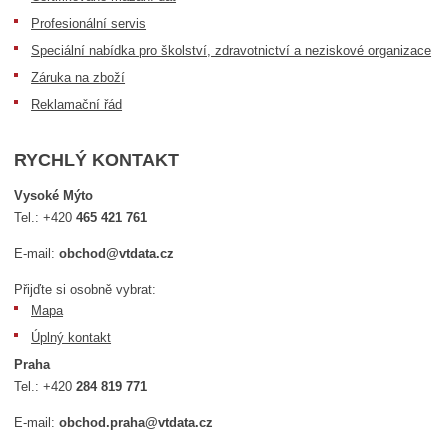
Profesionální servis
Speciální nabídka pro školství, zdravotnictví a neziskové organizace
Záruka na zboží
Reklamační řád
RYCHLÝ KONTAKT
Vysoké Mýto
Tel.:
+420
465 421 761
E-mail:
obchod@vtdata.cz
Přijďte si osobně vybrat:
Mapa
Úplný kontakt
Praha
Tel.:
+420
284 819 771
E-mail:
obchod.praha@vtdata.cz