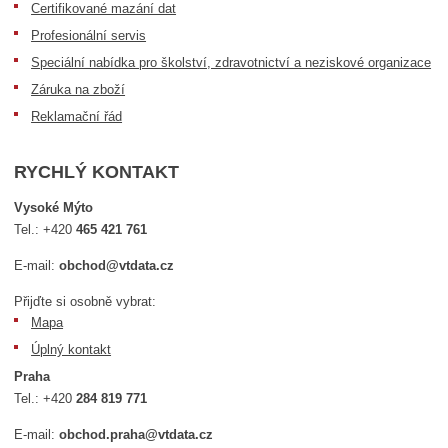
Certifikované mazání dat
Profesionální servis
Speciální nabídka pro školství, zdravotnictví a neziskové organizace
Záruka na zboží
Reklamační řád
RYCHLÝ KONTAKT
Vysoké Mýto
Tel.:
+420
465 421 761
E-mail:
obchod@vtdata.cz
Přijďte si osobně vybrat:
Mapa
Úplný kontakt
Praha
Tel.:
+420
284 819 771
E-mail:
obchod.praha@vtdata.cz