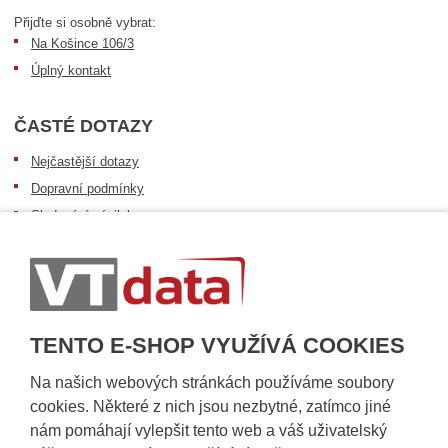
Přijďte si osobně vybrat:
Na Košince 106/3
Úplný kontakt
ČASTÉ DOTAZY
Nejčastější dotazy
Dopravní podmínky
Sledování zásilek
Postup při převzetí zásilky
Informace k dostupnosti zboží
Obecné informace
TENTO E-SHOP VYUŽÍVÁ COOKIES
Na našich webových stránkách používáme soubory
cookies. Některé z nich jsou nezbytné, zatímco jiné
nám pomáhají vylepšit tento web a váš uživatelský