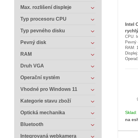
Max. rozlišení displeje
Typ procesoru CPU
Intel 
Typ pevného disku
rychl
CPU: I
Pevný disk
Pevný 
RAM: 
Displej
RAM
Operač
Druh VGA
Operační systém
Vhodné pro Windows 11
Kategorie stavu zboží
Optická mechanika
Sklad
na es
Bluetooth
Integrovaná webkamera