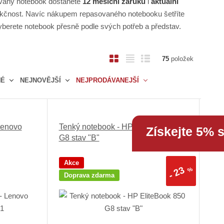
vaný notebook dostanete
12 měsíční záruku
i
aktuální
unkčnost. Navíc nákupem repasovaného notebooku šetříte
vyberete notebook přesně podle svých potřeb a představ.
O
T
Ř
75
položek
b
a
á
NÉ
NEJNOVĚJŠÍ
NEJPRODÁVANEJŠÍ
r
b
d
á
u
k
z
l
o
k
k
v
Lenovo
Tenký notebook - HP EliteBook 850
Získejte 5% 
o
o
ý
G8 stav "B"
v
v
v
ý
ý
ý
Akce
23
v
v
p
%
-
Doprava zdarma
ý
ý
i
p
p
s
i
i
s
s