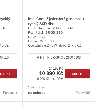
rychlý
Intel Core i5 jedenácté generace +
rychlý SSD disk
7GHz
CPU: Intel Core i5-1145G7 / 2,6GHz
Pevný disk: 256GB SSD
RAM: 16GB
Displej: 15,6" FHD
Pro CZ
Operační systém: Windows 11 Pro CZ
00-010
R-NB-HP-850G8-Ci5-2600-010B
14 190 Kč
10 890 Kč
KOUPIT
KOUPIT
9 000 Kč bez DPH
Sklad:
2 ks
na eshopu
Porovnání
Porovnání