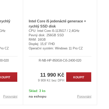
rychlý
Intel Core i5 jedenácté generace +
rychlý SSD disk
7GHz
CPU: Intel Core i5-1135G7 / 2,4GHz
Pevný disk: 256GB SSD
RAM: 16GB
Displej: 15,6" FHD
Pro CZ
Operační systém: Windows 11 Pro CZ
00-020
R-NB-HP-850G8-Ci5-2400-020
11 990 Kč
KOUPIT
KOUPIT
9 909 Kč bez DPH
Sklad:
3 ks
na eshopu
Porovnání
Porovnání