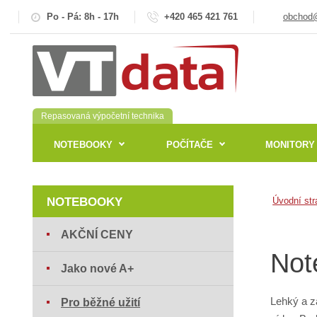
Po - Pá: 8h - 17h
+420 465 421 761
obchod@
Repasovaná výpočetní technika
NOTEBOOKY
POČÍTAČE
MONITORY
NOTEBOOKY
Úvodní str
AKČNÍ CENY
Not
Jako nové A+
Lehký a z
Pro běžné užití