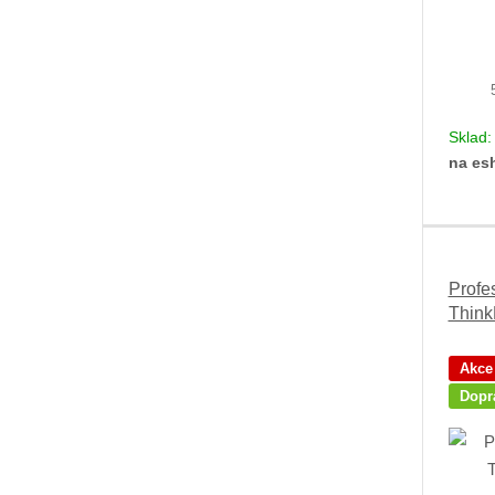
Sklad
na es
Profe
Think
Akce
Dopr