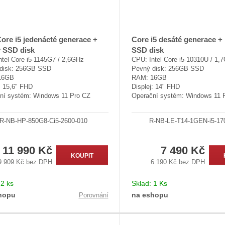
t
ů
Core i5 jedenácté generace +
Core i5 desáté generace + 
ý SSD disk
SSD disk
ntel Core i5-1145G7 / 2,6GHz
CPU: Intel Core i5-10310U / 1,
disk: 256GB SSD
Pevný disk: 256GB SSD
16GB
RAM: 16GB
: 15,6" FHD
Displej: 14" FHD
ní systém: Windows 11 Pro CZ
Operační systém: Windows 11 
R-NB-HP-850G8-Ci5-2600-010
R-NB-LE-T14-1GEN-i5-17
11 990 Kč
7 490 Kč
KOUPIT
9 909 Kč bez DPH
6 190 Kč bez DPH
:
2 ks
Sklad:
1 Ks
hopu
na eshopu
Porovnání