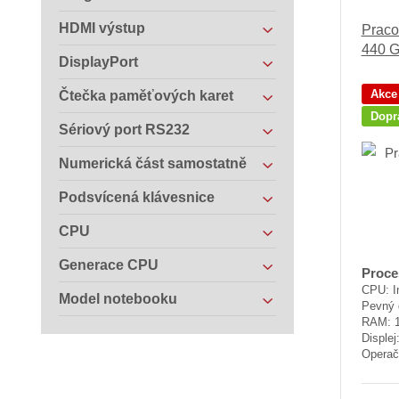
HDMI výstup
Praco
440 
DisplayPort
Akce
Čtečka paměťových karet
Dopr
Sériový port RS232
Numerická část samostatně
Podsvícená klávesnice
CPU
Generace CPU
Proce
CPU: I
Model notebooku
Pevný 
RAM: 
Displej
Operač