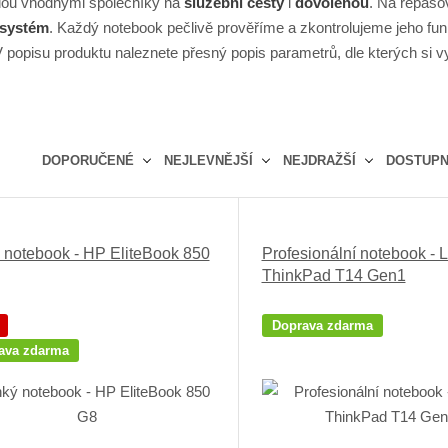
dou vhodnými společníky na
služební cesty
i
dovolenou
. Na repaso
 systém
. Každý notebook pečlivě prověříme a zkontrolujeme jeho f
V popisu produktu naleznete přesný popis parametrů, dle kterých si 
DOPORUČENÉ
NEJLEVNĚJŠÍ
NEJDRAŽŠÍ
DOSTUP
Ř
a
z
 notebook - HP EliteBook 850
Profesionální notebook - 
e
ThinkPad T14 Gen1
n
í
p
Doprava zdarma
r
ava zdarma
o
d
u
k