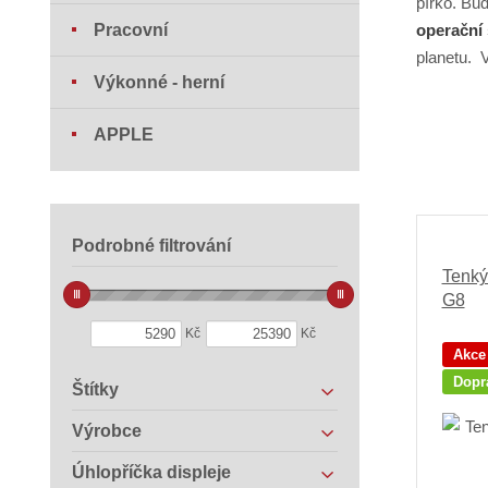
pírko. Bu
Pracovní
operační
planetu. 
Výkonné - herní
APPLE
Podrobné filtrování
Tenký
G8
Kč
Kč
Akce
Dopr
Štítky
Výrobce
Úhlopříčka displeje