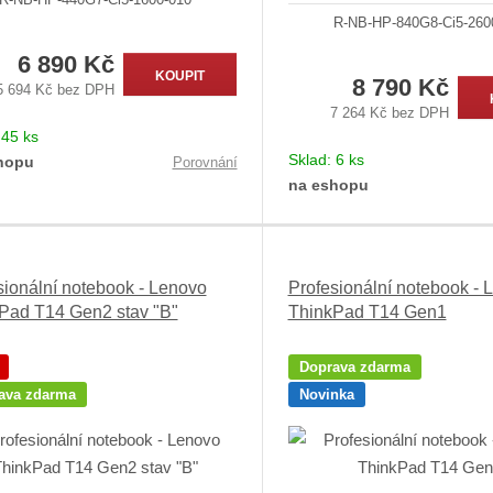
R-NB-HP-840G8-Ci5-260
6 890 Kč
KOUPIT
8 790 Kč
5 694 Kč bez DPH
7 264 Kč bez DPH
:
45 ks
Sklad:
6 ks
hopu
Porovnání
na eshopu
sionální notebook - Lenovo
Profesionální notebook - 
Pad T14 Gen2 stav "B"
ThinkPad T14 Gen1
Doprava zdarma
ava zdarma
Novinka