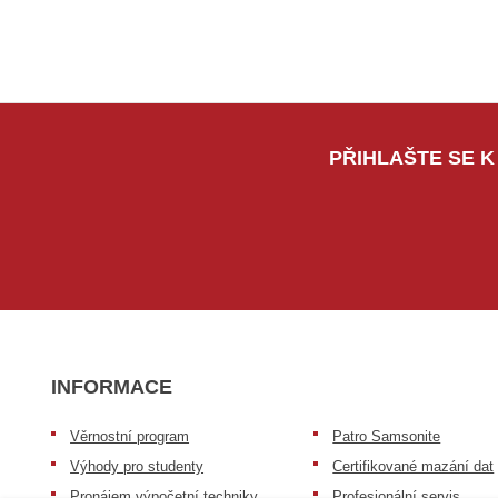
PŘIHLAŠTE SE K
INFORMACE
Věrnostní program
Patro Samsonite
Výhody pro studenty
Certifikované mazání dat
Pronájem výpočetní techniky
Profesionální servis