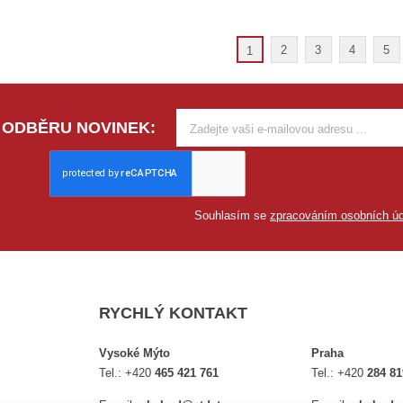
2
3
4
5
1
 ODBĚRU NOVINEK:
Souhlasím se
zpracováním osobních úd
RYCHLÝ KONTAKT
Vysoké Mýto
Praha
Tel.:
+420
465 421 761
Tel.:
+420
284 81