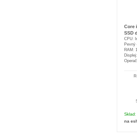
Core 
SSD d
CPU: I
Pevný 
RAM: 
Displej
Operač
R
Sklad
na es