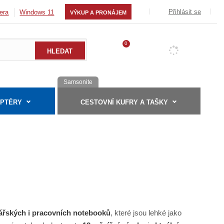
Přihlásit se
era
Windows 11
VÝKUP A PRONÁJEM
0
Samsonite
APTÉRY
CESTOVNÍ KUFRY A TAŠKY
ářských i pracovních notebooků
, které jsou lehké jako