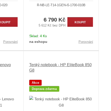
0-020
R-NB-LE-T14-1GEN-i5-1700-010B
6 790 Kč
KOUPIT
KOUPIT
5 612 Kč bez DPH
Sklad:
4 Ks
na eshopu
Porovnání
Porovnání
Lenovo
Tenký notebook - HP EliteBook 850
G8
Akce
Doprava zdarma