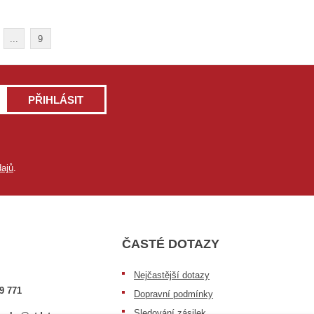
...
9
PŘIHLÁSIT
ajů
.
ČASTÉ DOTAZY
Nejčastější dotazy
9 771
Dopravní podmínky
Sledování zásilek