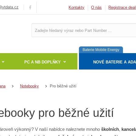
vtdata.cz
Kontakty
O nás
Registrace deal
Baterie Mobile Energy
PC A NB DOPLŇKY
NOVÉ BATERIE A AD
Pro běžné užití
ana
Notebooky
ebooky pro běžné užití
ároveň výkonný? V naší nabídce naleznete mnoho
školních
,
kancel