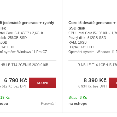
i5 jedenácté generace + rychlý
Core i5 desáté generace + 
isk
SSD disk
ntel Core i5-1145G7 / 2,6GHz
CPU: Intel Core i5-10310U / 1,
disk: 256GB SSD
Pevný disk: 512GB SSD
16GB
RAM: 16GB
: 14" FHD
Displej: 14" FHD
ní systém: Windows 11 Pro CZ
Operační systém: Windows 11 
-NB-LE-T14-2GEN-i5-2600-010B
R-NB-LE-T14-1GEN-i5-17
6 790 Kč
8 390 Kč
KOUPIT
5 612 Kč bez DPH
6 934 Kč bez DPH
:
19 Ks
Sklad:
3 Ks
hopu
na eshopu
Porovnání