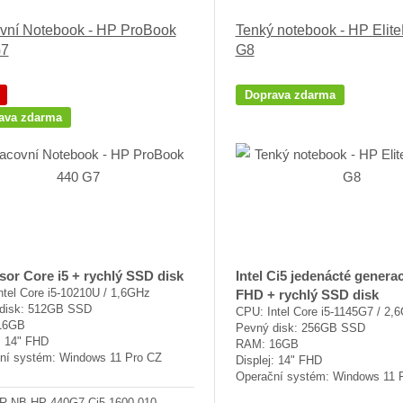
vní Notebook - HP ProBook
Tenký notebook - HP Elit
G7
G8
Doprava zdarma
ava zdarma
sor Core i5 + rychlý SSD disk
Intel Ci5 jedenácté genera
ntel Core i5-10210U / 1,6GHz
FHD + rychlý SSD disk
disk: 512GB SSD
CPU: Intel Core i5-1145G7 / 2,
16GB
Pevný disk: 256GB SSD
: 14" FHD
RAM: 16GB
ní systém: Windows 11 Pro CZ
Displej: 14" FHD
Operační systém: Windows 11 
R-NB-HP-440G7-Ci5-1600-010