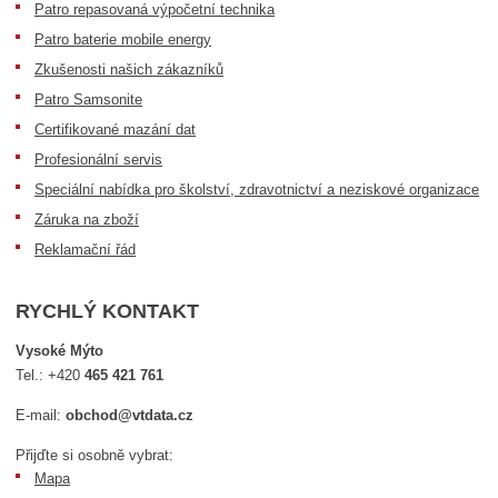
Patro repasovaná výpočetní technika
Patro baterie mobile energy
Zkušenosti našich zákazníků
Patro Samsonite
Certifikované mazání dat
Profesionální servis
Speciální nabídka pro školství, zdravotnictví a neziskové organizace
Záruka na zboží
Reklamační řád
RYCHLÝ KONTAKT
Vysoké Mýto
Tel.:
+420
465 421 761
E-mail:
obchod@vtdata.cz
Přijďte si osobně vybrat:
Mapa