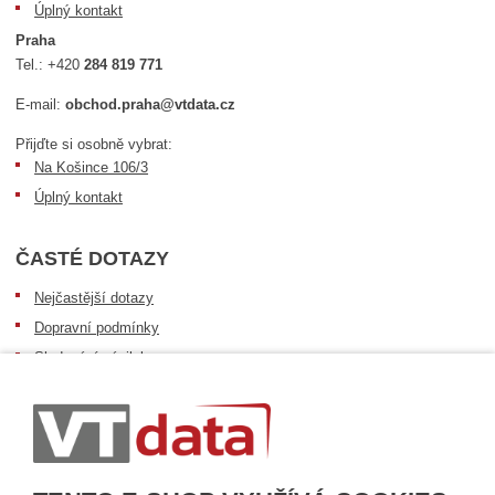
Úplný kontakt
Praha
Tel.:
+420
284 819 771
E-mail:
obchod.praha@vtdata.cz
Přijďte si osobně vybrat:
Na Košince 106/3
Úplný kontakt
ČASTÉ DOTAZY
Nejčastější dotazy
Dopravní podmínky
Sledování zásilek
Postup při převzetí zásilky
Informace k dostupnosti zboží
Obecné informace