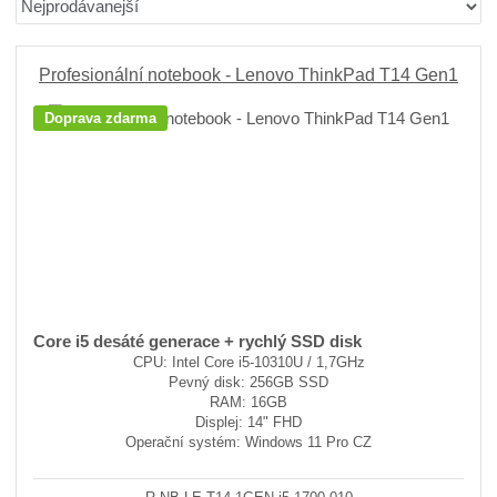
r
b
d
a
á
u
k
z
z
l
o
e
Profesionální notebook - Lenovo ThinkPad T14 Gen1
n
k
k
v
Doprava zdarma
í
o
o
ý
p
v
v
v
r
ý
ý
ý
o
v
v
p
d
ý
ý
i
u
p
p
s
k
i
i
t
ů
s
s
Core i5 desáté generace + rychlý SSD disk
CPU: Intel Core i5-10310U / 1,7GHz
Pevný disk: 256GB SSD
RAM: 16GB
Displej: 14" FHD
Operační systém: Windows 11 Pro CZ