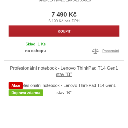
R-NB-LE-T14-1GEN-i5-1700-010
7 490 Kč
6 190 Kč bez DPH
KOUPIT
Sklad:
1 Ks
na eshopu
Porovnání
Profesionální notebook - Lenovo ThinkPad T14 Gen1
stav "B"
Akce
Doprava zdarma