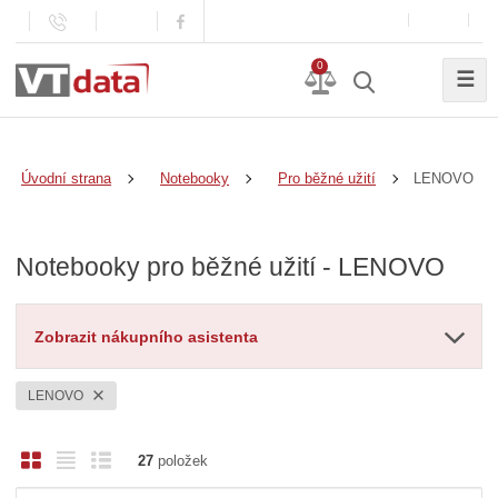
0
☰
LENOVO
Úvodní strana
Notebooky
Pro běžné užití
Notebooky pro běžné užití - LENOVO
Zobrazit nákupního asistenta
LENOVO
O
T
Ř
27
položek
b
a
á
Ř