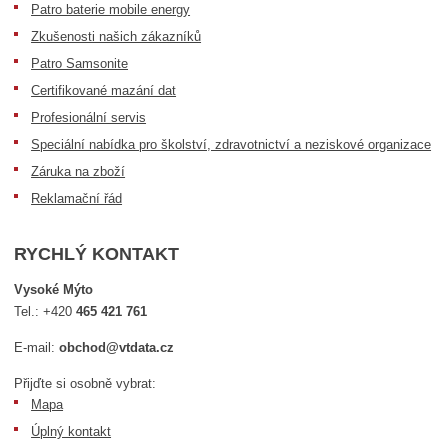
Patro baterie mobile energy
Zkušenosti našich zákazníků
Patro Samsonite
Certifikované mazání dat
Profesionální servis
Speciální nabídka pro školství, zdravotnictví a neziskové organizace
Záruka na zboží
Reklamační řád
RYCHLÝ KONTAKT
Vysoké Mýto
Tel.:
+420
465 421 761
E-mail:
obchod@vtdata.cz
Přijďte si osobně vybrat:
Mapa
Úplný kontakt