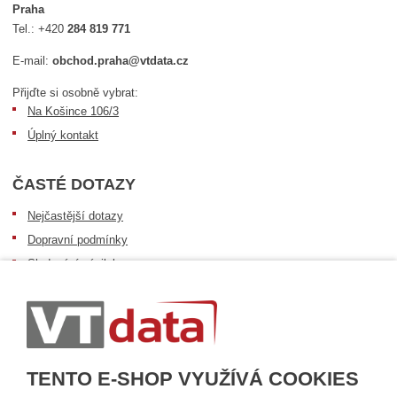
Praha
Tel.:
+420
284 819 771
E-mail:
obchod.praha@vtdata.cz
Přijďte si osobně vybrat:
Na Košince 106/3
Úplný kontakt
ČASTÉ DOTAZY
Nejčastější dotazy
Dopravní podmínky
Sledování zásilek
Postup při převzetí zásilky
Informace k dostupnosti zboží
Obecné informace
TENTO E-SHOP VYUŽÍVÁ COOKIES