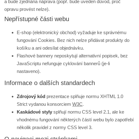
a bude zjednána náprava (popř. bude uveden důvod, proč
opravu provést nelze).
Nepřístupné části webu
E-shop (elektronický obchod) vyžaduje ke správnému
fungování Cookies. Bez nich nelze přidávat produkty do
košíku a ani odesílat objednávku.
Flashové bannery neposkytují alternativní popisek, bez
JavaScriptu nefunguje cyklování bannerů (je-li
nastaveno).
Informace o dalších standardech
Zdrojový kód
prezentace splňuje normu XHTML 1.0
Strict vydanou konsorciem
W3C
.
Kaskádové styly
splňují normu CSS level 2.1, ale ke
vhodnému fungování některých částí webu bylo zapotřebí
několik pravidel z normy CSS level 3.