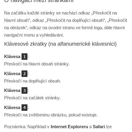
O navigaci mezi stránkami
Na začátku každé stránky se nachází odkaz „Přeskočit na
hlavní obsah“, odkaz „Přeskočit na doplňující obsah“, „Přeskočit
na obrázek“, odkaz na úvodní stranu ve formě loga, dále hlavní
navigační menu a vyhledávání.
Klávesové zkratky (na alfanumerické klávesnici)
Klávesa
:
1
Přeskočí na hlavní obsah stránky.
Klávesa
:
2
Přeskočí na doplňující obsah.
Klávesa
:
3
Přeskočí na začátek stránky.
Klávesa
:
4
Přeskočí na zvětšeninu obrázku, pokud existuje.
Poznámka: Například v
Internet Exploreru
a
Safari
lze