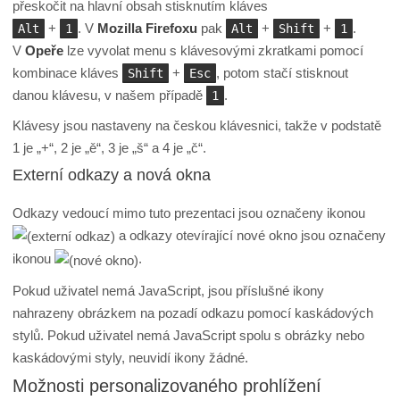
přeskočit na hlavní obsah stisknutím kláves
+
. V
Mozilla Firefoxu
pak
+
+
.
Alt
1
Alt
Shift
1
V
Opeře
lze vyvolat menu s klávesovými zkratkami pomocí
kombinace kláves
+
, potom stačí stisknout
Shift
Esc
danou klávesu, v našem případě
.
1
Klávesy jsou nastaveny na českou klávesnici, takže v podstatě
1 je „+“, 2 je „ě“, 3 je „š“ a 4 je „č“.
Externí odkazy a nová okna
Odkazy vedoucí mimo tuto prezentaci jsou označeny ikonou
a odkazy otevírající nové okno jsou označeny
ikonou
.
Pokud uživatel nemá JavaScript, jsou příslušné ikony
nahrazeny obrázkem na pozadí odkazu pomocí kaskádových
stylů. Pokud uživatel nemá JavaScript spolu s obrázky nebo
kaskádovými styly, neuvidí ikony žádné.
Možnosti personalizovaného prohlížení