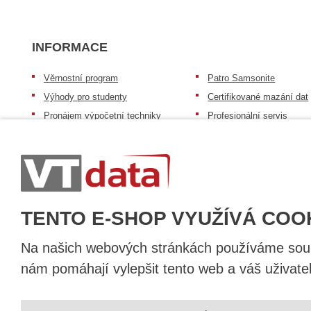
INFORMACE
Věrnostní program
Patro Samsonite
Výhody pro studenty
Certifikované mazání dat
Pronájem výpočetní techniky
Profesionální servis
Výkup výpočetní techniky
Speciální nabídka pro ško
zdravotnictví a neziskov
Patro repasovaná výpočetní
organizace
technika
Záruka na zboží
Patro baterie mobile energy
Reklamační řád
Zkušenosti našich zákazníků
TENTO E-SHOP VYUŽÍVÁ COO
Na našich webových stránkách používáme soubo
nám pomáhají vylepšit tento web a váš uživate