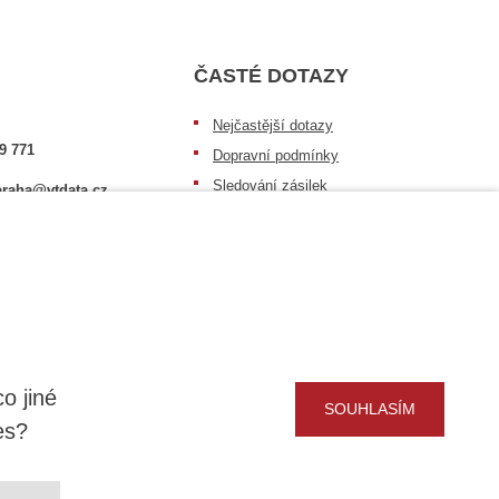
ČASTÉ DOTAZY
Nejčastější dotazy
9 771
Dopravní podmínky
Sledování zásilek
raha@vtdata.cz
Postup při převzetí zásilky
 vybrat:
Informace k dostupnosti zboží
6/3
Obecné informace
o jiné
SOUHLASÍM
es?