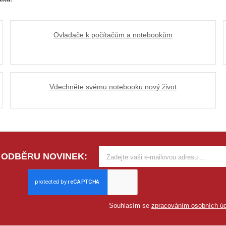
Ovladače k počítačům a notebookům
Vdechněte svému notebooku nový život
 ODBĚRU NOVINEK:
Souhlasím se
zpracováním osobních úd