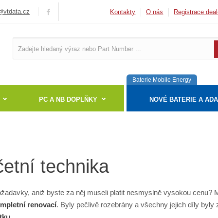
vtdata.cz
Kontakty
O nás
Registrace deal
Baterie Mobile Energy
PC A NB DOPLŇKY
NOVÉ BATERIE A AD
etní technika
požadavky, aniž byste za něj museli platit nesmyslně vysokou cenu? 
mpletní renovací
. Byly pečlivě rozebrány a všechny jejich díly by
tku
.