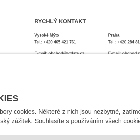
RYCHLÝ KONTAKT
Vysoké Mýto
Praha
Tel.:
+420
465 421 761
Tel.:
+420
284 81
E-mail:
obchod@vtdata.cz
E-mail:
obchod.p
lství,
Přijďte si osobně vybrat:
Přijďte si osobně
é
Mapa
Na Košince 10
Úplný kontakt
Úplný kontakt
KIES
ry cookies. Některé z nich jsou nezbytné, zatímc
lský zážitek. Souhlasíte s používáním všech cooki