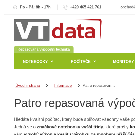
Po - Pá: 8h - 17h
+420 465 421 761
obchod@
Repasovaná výpočetní technika
NOTEBOOKY
POČÍTAČE
MONITORY
Patro repasovaná výpočetní technika
Úvodní strana
Informace
Patro repasovaná výpoč
Hledáte kvalitní počítač, který bude splňovat všechny vaše 
Jedná se o
značkové notebooky vyšší třídy
, které prošly
ko
vám
vysoký výkon a kvalitu výrobku za mnohem nižší čás