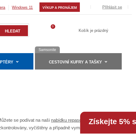
Přihlásit se
era
Windows 11
VÝKUP A PRONÁJEM
0
Košík je prázdný
Samsonite
APTÉRY
CESTOVNÍ KUFRY A TAŠKY
Získejte 5% 
Můžete se podívat na naši
nabídku repasovaných notebooků
.
ly zkontrolovány, vyčištěny a případně vyměněny. Garantujeme