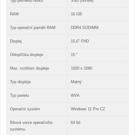
Typ pevného disku
SSD (NVMe)
RAM
16 GB
Typ operační paměti RAM
DDR4 SODIMM
Displej
15,6" FHD
Úhlopříčka displeje
15 "
Max. rozlišení displeje
1920 x 1080
Typ displeje
Matný
Typ panelu
WVA
Operační systém
Windows 11 Pro CZ
Bitová verze operačního
64 bit
systému