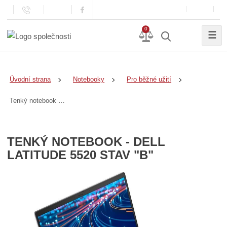
0
☰
Úvodní strana
Notebooky
Pro běžné užití
Tenký notebook - DELL Latitude 5520 stav "B"
TENKÝ NOTEBOOK - DELL
LATITUDE 5520 STAV "B"