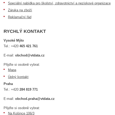
Speciální nabídka pro školství, zdravotnictví a neziskové organizace
Záruka na zboží
Reklamační řád
RYCHLÝ KONTAKT
Vysoké Mýto
Tel.:
+420
465 421 761
E-mail:
obchod@vtdata.cz
Přijďte si osobně vybrat:
Mapa
Úplný kontakt
Praha
Tel.:
+420
284 819 771
E-mail:
obchod.praha@vtdata.cz
Přijďte si osobně vybrat:
Na Košince 106/3