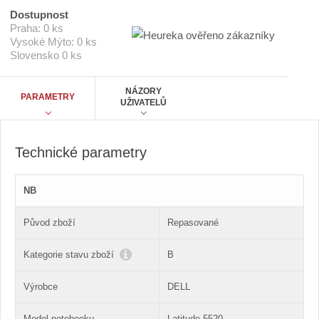
E
t
5
Dostupnost
5
p
Praha:
0 ks
2
o
Vysoké Mýto:
0 ks
0
Slovensko
0 ks
č
i
5
e
/
t
NÁZORY
2
PARAMETRY
UŽIVATELŮ
,
6
/
1
6
Technické parametry
/
2
5
NB
6
/
B
Původ zboží
Repasované
Kategorie stavu zboží
B
Výrobce
DELL
Model notebooku
Latitude 5520