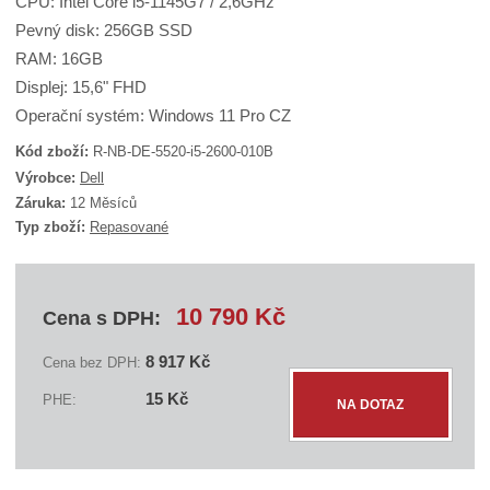
CPU: Intel Core i5-1145G7 / 2,6GHz
Pevný disk: 256GB SSD
RAM: 16GB
Displej: 15,6" FHD
Operační systém: Windows 11 Pro CZ
Kód zboží:
R-NB-DE-5520-i5-2600-010B
K
Výrobce:
Dell
ó
Záruka:
12 Měsíců
d
Typ zboží:
Repasované
d
o
d
a
v
10 790 Kč
Cena s DPH:
a
t
e
8 917 Kč
Cena bez DPH:
l
Z
e
ks
15 Kč
PHE:
:
NA DOTAZ
m
S
ě
E
n
C
D
i