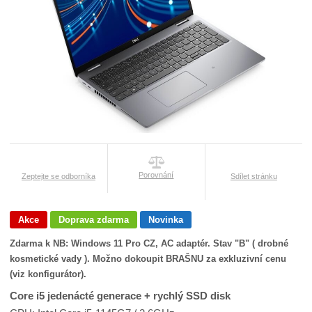
Porovnání
Zeptejte se odborníka
Sdílet stránku
Akce
Doprava zdarma
Novinka
Zdarma k NB: Windows 11 Pro CZ, AC adaptér. Stav "B" ( drobné
kosmetické vady ). Možno dokoupit BRAŠNU za exkluzivní cenu
(viz konfigurátor).
Core i5 jedenácté generace + rychlý SSD disk