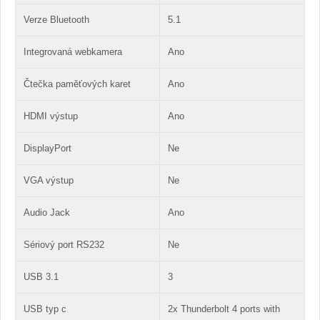
Verze Bluetooth
5.1
Integrovaná webkamera
Ano
Čtečka paměťových karet
Ano
HDMI výstup
Ano
DisplayPort
Ne
VGA výstup
Ne
Audio Jack
Ano
Sériový port RS232
Ne
USB 3.1
3
USB typ c
2x Thunderbolt 4 ports with