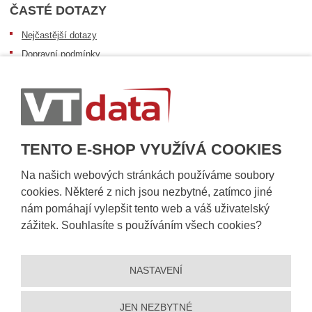
ČASTÉ DOTAZY
Nejčastější dotazy
Dopravní podmínky
Sledování zásilek
Postup při převzetí zásilky
Informace k dostupnosti zboží
Obecné informace
TENTO E-SHOP VYUŽÍVÁ COOKIES
Na našich webových stránkách používáme soubory
cookies. Některé z nich jsou nezbytné, zatímco jiné
nám pomáhají vylepšit tento web a váš uživatelský
zážitek. Souhlasíte s používáním všech cookies?
NASTAVENÍ
© 2026, VT DATA, a.s.
Prohlášení o přístupnosti
|
Ochrana osobních údajů
|
Mapa stránek
|
|
JEN NEZBYTNÉ