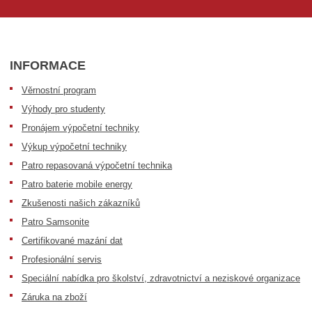
INFORMACE
Věrnostní program
Výhody pro studenty
Pronájem výpočetní techniky
Výkup výpočetní techniky
Patro repasovaná výpočetní technika
Patro baterie mobile energy
Zkušenosti našich zákazníků
Patro Samsonite
Certifikované mazání dat
Profesionální servis
Speciální nabídka pro školství, zdravotnictví a neziskové organizace
Záruka na zboží