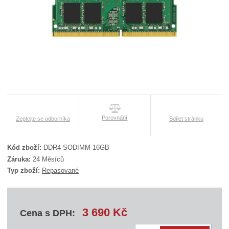
Porovnání
Zeptejte se odborníka
Sdílet stránku
Kód zboží:
DDR4-SODIMM-16GB
K
Záruka:
24 Měsíců
ó
Typ zboží:
Repasované
d
d
o
d
a
3 690 Kč
Cena s DPH:
v
a