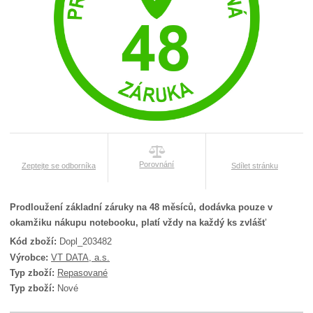
Porovnání
Zeptejte se odborníka
Sdílet stránku
Prodloužení základní záruky na 48 měsíců, dodávka pouze v
okamžiku nákupu notebooku, platí vždy na každý ks zvlášť
Kód zboží:
Dopl_203482
K
Výrobce:
VT DATA, a.s.
ó
Typ zboží:
Repasované
d
Typ zboží:
Nové
d
o
d