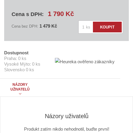
a
v
1 790 Kč
Cena s DPH:
a
t
e
Z
1 479 Kč
Cena bez DPH:
ks
KOUPIT
l
m
e
ě
:
S
n
L
i
U
Dostupnost
Ž
t
Praha:
0 ks
B
Vysoké Mýto:
0 ks
p
Y
Slovensko
0 ks
o
N
B
č
n
e
NÁZORY
a
UŽIVATELŮ
t
4
8
m
ě
s
.
Názory uživatelů
n
a
d
Produkt zatím nikdo nehodnotil, buďte první!
7