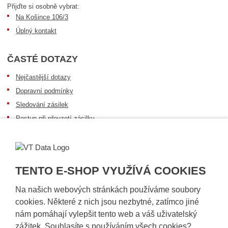
Přijďte si osobně vybrat:
Na Košince 106/3
Úplný kontakt
ČASTÉ DOTAZY
Nejčastější dotazy
Dopravní podmínky
Sledování zásilek
Postup při převzetí zásilky
Informace k dostupnosti zboží
Obecné informace
TENTO E-SHOP VYUŽÍVÁ COOKIES
Na našich webových stránkách používáme soubory
cookies. Některé z nich jsou nezbytné, zatímco jiné
nám pomáhají vylepšit tento web a váš uživatelský
zážitek. Souhlasíte s používáním všech cookies?