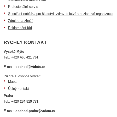
Profesionální servis
Speciální nabídka pro školství, zdravotnictví a neziskové organizace
Záruka na zboží
Reklamační řád
RYCHLÝ KONTAKT
Vysoké Mýto
Tel.:
+420
465 421 761
E-mail:
obchod@vtdata.cz
Přijďte si osobně vybrat:
Mapa
Úplný kontakt
Praha
Tel.:
+420
284 819 771
E-mail:
obchod.praha@vtdata.cz