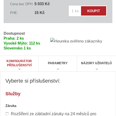
e
5 033 Kč
Cena bez DPH:
l
Z
e
ks
KOUPIT
15 Kč
PHE:
:
m
S
ě
E
n
C
H
i
Dostupnost
P
t
Praha:
2 ks
8
4
Vysoké Mýto:
112 ks
p
0
Slovensko
1 ks
o
G
č
7
i
e
KONFIGURÁTOR
PARAMETRY
NÁZORY UŽIVATELŮ
5
PŘÍSLUŠENSTVÍ
t
/
1
,
Vyberte si příslušenství:
7
/
8
/
Služby
2
5
6
Záruka
Rozšíření ze základní záruky na 24 měsíců pro