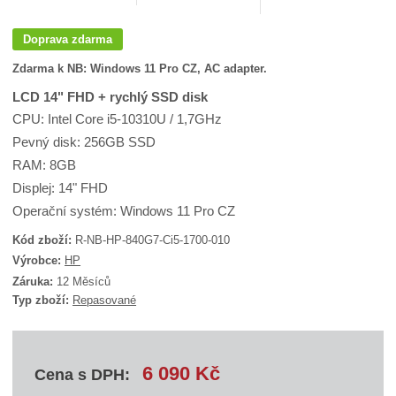
Doprava zdarma
Zdarma k NB: Windows 11 Pro CZ, AC adapter.
LCD 14" FHD + rychlý SSD disk
CPU: Intel Core i5-10310U / 1,7GHz
Pevný disk: 256GB SSD
RAM: 8GB
Displej: 14" FHD
Operační systém: Windows 11 Pro CZ
Kód zboží:
R-NB-HP-840G7-Ci5-1700-010
K
Výrobce:
HP
ó
Záruka:
12 Měsíců
d
Typ zboží:
Repasované
d
o
d
a
v
6 090 Kč
Cena s DPH:
a
t