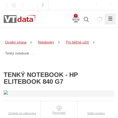
0
☰
Úvodní strana
Notebooky
Pro běžné užití
Tenký notebook - HP EliteBook 840 G7
TENKÝ NOTEBOOK - HP
ELITEBOOK 840 G7
Porovnání
Zeptejte se odborníka
Sdílet stránku