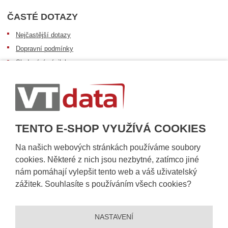
ČASTÉ DOTAZY
Nejčastější dotazy
Dopravní podmínky
Sledování zásilek
Postup při převzetí zásilky
Informace k dostupnosti zboží
Obecné informace
TENTO E-SHOP VYUŽÍVÁ COOKIES
Na našich webových stránkách používáme soubory
cookies. Některé z nich jsou nezbytné, zatímco jiné
nám pomáhají vylepšit tento web a váš uživatelský
zážitek. Souhlasíte s používáním všech cookies?
NASTAVENÍ
© 2026, VT DATA, a.s.