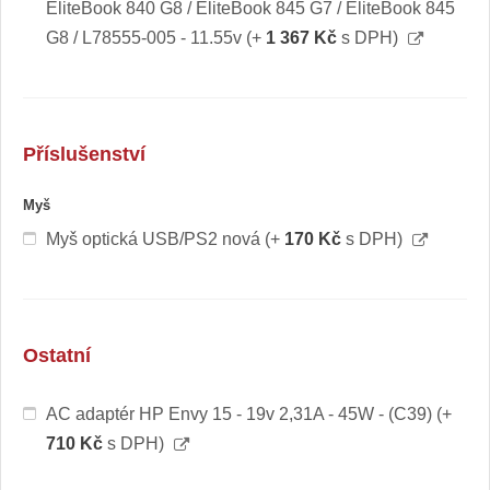
EliteBook 840 G8 / EliteBook 845 G7 / EliteBook 845
G8 / L78555-005 - 11.55v
(+
1 367 Kč
s DPH)
Příslušenství
Myš
Myš optická USB/PS2 nová
(+
170 Kč
s DPH)
Ostatní
AC adaptér HP Envy 15 - 19v 2,31A - 45W - (C39)
(+
710 Kč
s DPH)