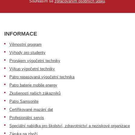
Souhlasím se
zpracováním osobních údajů
.
INFORMACE
Věrnostní program
Výhody pro studenty
Pronájem výpočetní techniky
Výkup výpočetní techniky
Patro repasovaná výpočetní technika
Patro baterie mobile energy
Zkušenosti našich zákazníků
Patro Samsonite
Certifikované mazání dat
Profesionální servis
Speciální nabídka pro školství, zdravotnictví a neziskové organizace
Záruka na zboží