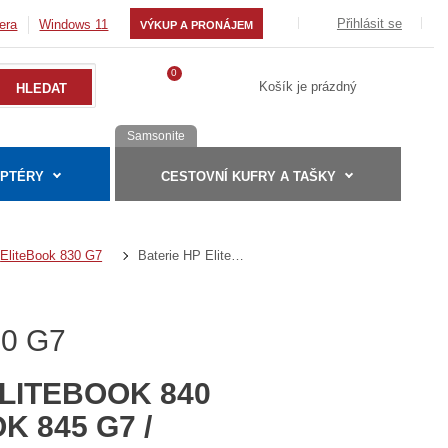
Přihlásit se
era
Windows 11
VÝKUP A PRONÁJEM
0
Košík je prázdný
Samsonite
APTÉRY
CESTOVNÍ KUFRY A TAŠKY
Baterie HP EliteBook 830 G7 / EliteBook 840 G7 / EliteBook 840 G8 / EliteBook 845 G7 / EliteBook 845 G8 / L78555-005 - 11.55v
EliteBook 830 G7
30 G7
ELITEBOOK 840
K 845 G7 /