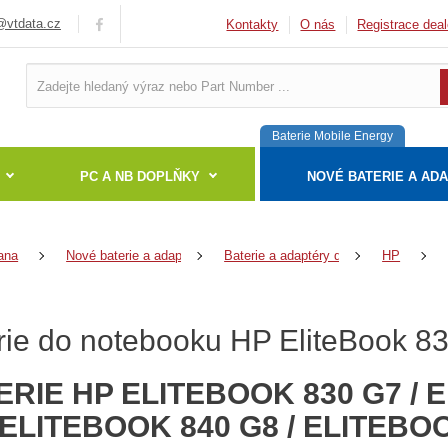
vtdata.cz
Kontakty
O nás
Registrace deal
Baterie Mobile Energy
PC A NB DOPLŇKY
NOVÉ BATERIE A AD
ana
Nové baterie a adaptéry
Baterie a adaptéry do notebooků
HP
rie do notebooku HP EliteBook 8
ERIE HP ELITEBOOK 830 G7 / 
 ELITEBOOK 840 G8 / ELITEBOO