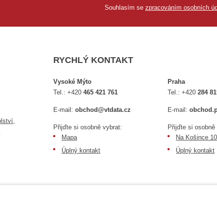
Souhlasím se
zpracováním osobních úd
RYCHLÝ KONTAKT
Vysoké Mýto
Praha
Tel.:
+420
465 421 761
Tel.:
+420
284 81
E-mail:
obchod@vtdata.cz
E-mail:
obchod.p
lství,
Přijďte si osobně vybrat:
Přijďte si osobně
é
Mapa
Na Košince 10
Úplný kontakt
Úplný kontakt