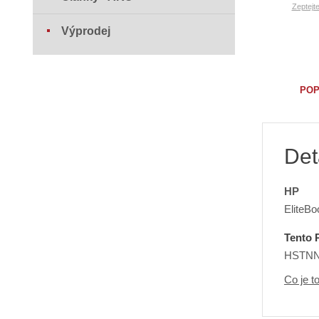
Zeptejt
Výprodej
POP
Det
HP
EliteBo
Tento 
HSTNN-
Co je t