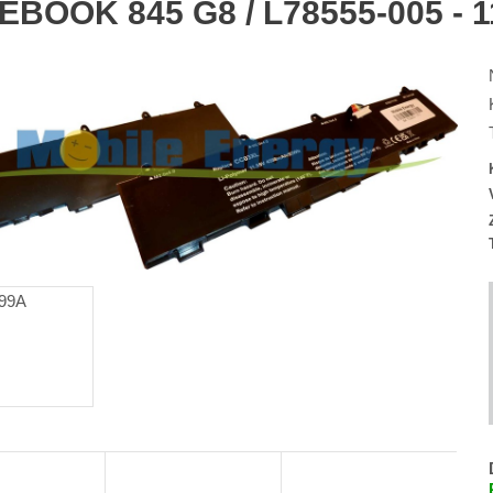
EBOOK 845 G8 / L78555-005 - 1
t
l
: