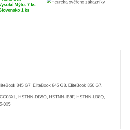
Vysoké Mýto:
7 ks
p
C
B
Slovensko
1 ks
o
P
č
3
7
e
9
t
9
A
liteBook 845 G7, EliteBook 845 G8, EliteBook 850 G7,
 CC03XL, HSTNN-DB9Q, HSTNN-IB9F, HSTNN-LB8Q,
5-005