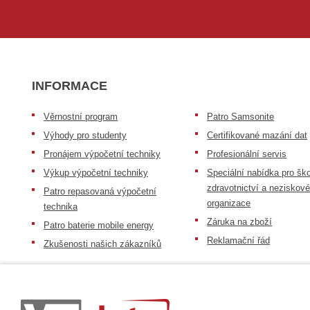
INFORMACE
Věrnostní program
Patro Samsonite
Výhody pro studenty
Certifikované mazání dat
Pronájem výpočetní techniky
Profesionální servis
Výkup výpočetní techniky
Speciální nabídka pro ško
zdravotnictví a neziskov
Patro repasovaná výpočetní
organizace
technika
Záruka na zboží
Patro baterie mobile energy
Reklamační řád
Zkušenosti našich zákazníků