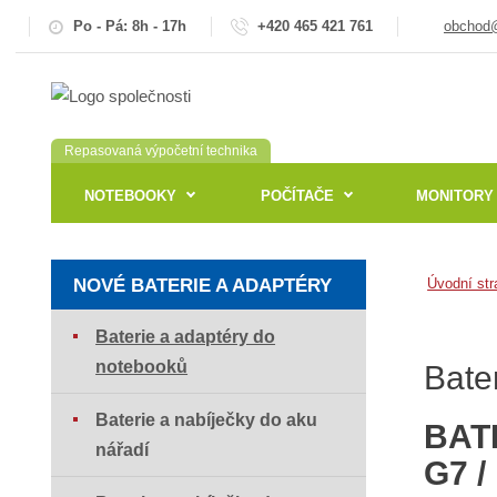
Po - Pá: 8h - 17h
+420 465 421 761
obchod@
Repasovaná výpočetní technika
NOTEBOOKY
POČÍTAČE
MONITORY
NOVÉ BATERIE A ADAPTÉRY
Úvodní str
Baterie a adaptéry do
notebooků
Bate
Baterie a nabíječky do aku
BAT
nářadí
G7 /