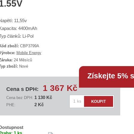
1.55V
Napětí: 11,55v
Kapacita: 4400mAh
Typ článků: Li-Pol
Kód zboží:
CBP3799A
K
Výrobce:
Mobile Energy
ó
Záruka:
24 Měsíců
d
Typ zboží:
Nové
d
o
Získejte 5% 
d
a
1 367 Kč
v
Cena s DPH:
a
1 130 Kč
Cena bez DPH:
Z
e
ks
KOUPIT
2 Kč
PHE:
m
e
ě
n
B
A
i
Dostupnost
N
t
Praha:
1 ks
B