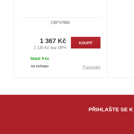
CBP3799A
1 367 Kč
KOUPIT
1 130 Kč bez DPH
Sklad:
9 ks
na eshopu
Porovnání
PŘIHLAŠTE SE K