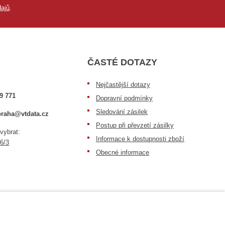
ajů
.
ČASTÉ DOTAZY
Nejčastější dotazy
9 771
Dopravní podmínky
Sledování zásilek
raha@vtdata.cz
Postup při převzetí zásilky
 vybrat:
Informace k dostupnosti zboží
6/3
Obecné informace