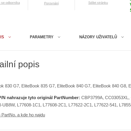
e se odborníka
Sdílet stránku
Porovnání
IS
PARAMETRY
NÁZORY UŽIVATELŮ
ailní popis
ok 830 G7, EliteBook 835 G7, EliteBook 840 G7, EliteBook 840 G8, E
P/N nahrazuje tyto originál PartNumber:
CBP3799A, CC03053XL,
UB8W, L77608-1C1, L77608-2C1, L77622-2C1, L77622-541, L7855
o PartNo. a kde ho najdu