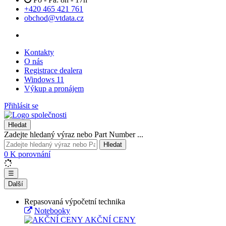
+420 465 421 761
obchod@vtdata.cz
Kontakty
O nás
Registrace dealera
Windows 11
Výkup a pronájem
Přihlásit se
Hledat
Zadejte hledaný výraz nebo Part Number ...
Hledat
0
K porovnání
☰
Další
Repasovaná výpočetní technika
Notebooky
AKČNÍ CENY