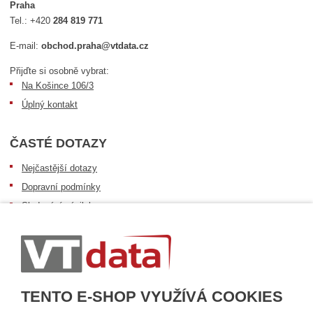
Praha
Tel.:
+420
284 819 771
E-mail:
obchod.praha@vtdata.cz
Přijďte si osobně vybrat:
Na Košince 106/3
Úplný kontakt
ČASTÉ DOTAZY
Nejčastější dotazy
Dopravní podmínky
Sledování zásilek
Postup při převzetí zásilky
Informace k dostupnosti zboží
Obecné informace
TENTO E-SHOP VYUŽÍVÁ COOKIES