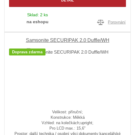
DETAIL
Sklad:
2 ks
na eshopu
Porovnání
Samsonite SECURIPAK 2.0 Duffle/WH
Doprava zdarma
Velikost: příruční;
Konstrukce: Měkká
Vzhled: na kolečkách;upright;
Pro LCD max.: 15,6"
Prostor: další technika / osobní věci;dokumenty;kancelářské