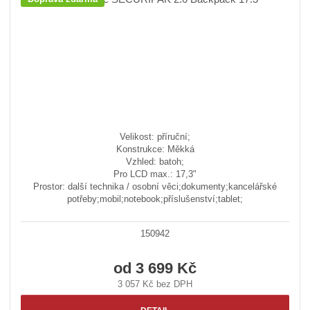
Velikost: příruční;
Konstrukce: Měkká
Vzhled: batoh;
Pro LCD max.: 17,3"
Prostor: další technika / osobní věci;dokumenty;kancelářské
potřeby;mobil;notebook;příslušenství;tablet;
150942
od
3 699 Kč
3 057 Kč bez DPH