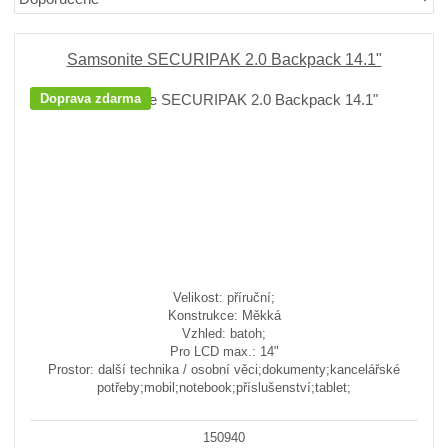
r
b
d
a
á
u
k
z
z
l
o
e
Samsonite SECURIPAK 2.0 Backpack 14.1"
n
k
k
v
Doprava zdarma
í
o
o
ý
p
v
v
v
r
ý
ý
ý
o
v
v
p
d
ý
ý
i
u
p
p
s
k
i
i
t
ů
s
s
Velikost: příruční;
Konstrukce: Měkká
Vzhled: batoh;
Pro LCD max.: 14"
Prostor: další technika / osobní věci;dokumenty;kancelářské
potřeby;mobil;notebook;příslušenství;tablet;
150940