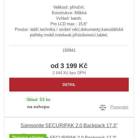
Velikost: příruční;
Konstrukce: Měkká
Vzhled: batoh;
Pro LCD max.: 15,6"
Prostor: další technika / osobní věci;dokumenty;kancelářské
potřeby;mobil;notebook;příslušenství;tablet;
150941
od
3 199 Kč
2 644 Kč bez DPH
DETAIL
Sklad:
53 ks
na eshopu
Porovnání
Samsonite SECURIPAK 2.0 Backpack 17.3"
Doprava zdarma