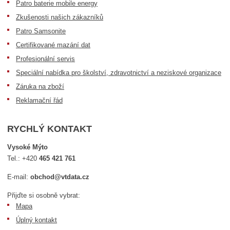
Patro baterie mobile energy
Zkušenosti našich zákazníků
Patro Samsonite
Certifikované mazání dat
Profesionální servis
Speciální nabídka pro školství, zdravotnictví a neziskové organizace
Záruka na zboží
Reklamační řád
RYCHLÝ KONTAKT
Vysoké Mýto
Tel.:
+420
465 421 761
E-mail:
obchod@vtdata.cz
Přijďte si osobně vybrat:
Mapa
Úplný kontakt