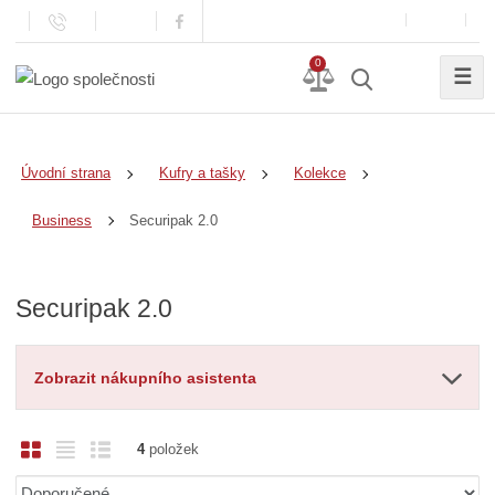
0
☰
Úvodní strana
Kufry a tašky
Kolekce
Securipak 2.0
Business
Securipak 2.0
Zobrazit nákupního asistenta
O
T
Ř
4
položek
b
a
á
Ř