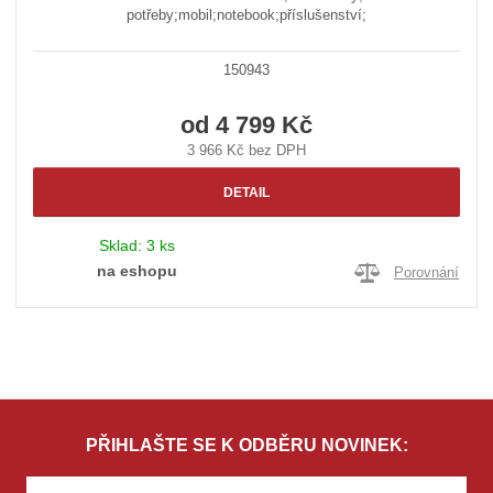
potřeby;mobil;notebook;příslušenství;
150943
od
4 799 Kč
3 966 Kč bez DPH
DETAIL
Sklad:
3 ks
na eshopu
Porovnání
PŘIHLAŠTE SE K ODBĚRU NOVINEK: