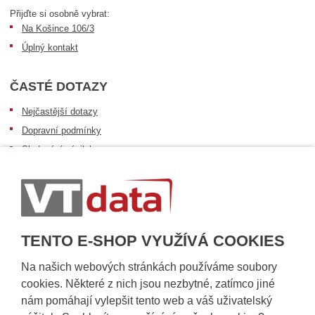
Přijďte si osobně vybrat:
Na Košince 106/3
Úplný kontakt
ČASTÉ DOTAZY
Nejčastější dotazy
Dopravní podmínky
Sledování zásilek
Postup při převzetí zásilky
Informace k dostupnosti zboží
Obecné informace
TENTO E-SHOP VYUŽÍVÁ COOKIES
Na našich webových stránkách používáme soubory
cookies. Některé z nich jsou nezbytné, zatímco jiné
nám pomáhají vylepšit tento web a váš uživatelský