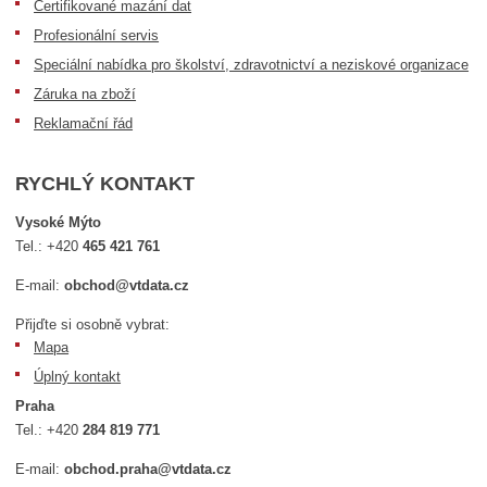
Certifikované mazání dat
Profesionální servis
Speciální nabídka pro školství, zdravotnictví a neziskové organizace
Záruka na zboží
Reklamační řád
RYCHLÝ KONTAKT
Vysoké Mýto
Tel.:
+420
465 421 761
E-mail:
obchod@vtdata.cz
Přijďte si osobně vybrat:
Mapa
Úplný kontakt
Praha
Tel.:
+420
284 819 771
E-mail:
obchod.praha@vtdata.cz