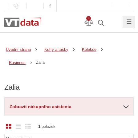
0
☰
Úvodní strana
Kufry a tašky
Kolekce
Zalia
Business
Zalia
Zobrazit nákupního asistenta
O
T
Ř
1
položek
b
a
á
Ř