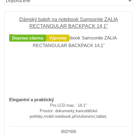
r
b
d
a
á
u
k
z
z
l
o
e
Dámský batoh na notebook Samsonite ZALIA
n
k
k
v
RECTANGULAR BACKPACK 14,1"
í
o
o
ý
Doprava zdarma
Výprodej
p
v
v
v
r
ý
ý
ý
o
v
v
p
d
ý
ý
i
u
p
p
s
k
i
i
t
ů
s
s
Elegantní a praktický
Pro LCD max.: 14,1"
Prostor: dokumenty;kancelářské
potřeby;mobil;notebook;příslušenství;tablet;
85D*006