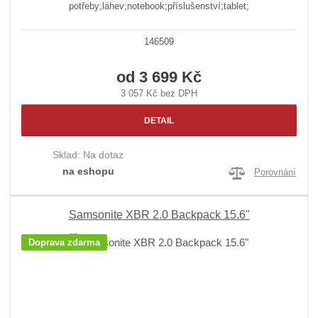
potřeby;láhev;notebook;příslušenství;tablet;
146509
od
3 699 Kč
3 057 Kč bez DPH
DETAIL
Sklad:
Na dotaz
na eshopu
Porovnání
Samsonite XBR 2.0 Backpack 15.6"
Doprava zdarma