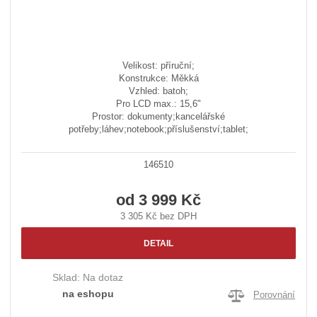
Velikost: příruční;
Konstrukce: Měkká
Vzhled: batoh;
Pro LCD max.: 15,6"
Prostor: dokumenty;kancelářské
potřeby;láhev;notebook;příslušenství;tablet;
146510
od
3 999 Kč
3 305 Kč bez DPH
DETAIL
Sklad:
Na dotaz
na eshopu
Porovnání