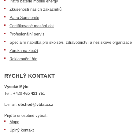
Patro baterie mobile energy
Zkušenosti našich zákazníků
Patro Samsonite
Certifikované mazání dat
Profesionální servis
Speciální nabídka pro školství, zdravotnictví a neziskové organizace
Záruka na zboží
Reklamační řád
RYCHLÝ KONTAKT
Vysoké Mýto
Tel.:
+420
465 421 761
E-mail:
obchod@vtdata.cz
Přijďte si osobně vybrat:
Mapa
Úplný kontakt