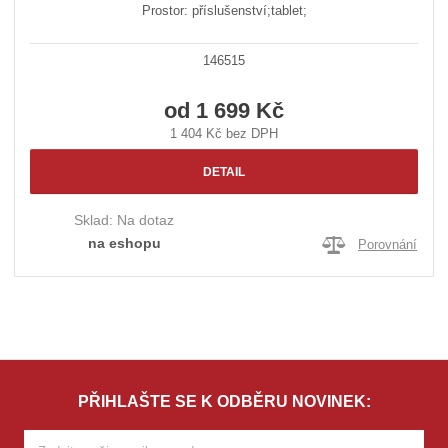
Prostor: příslušenství;tablet;
146515
od
1 699 Kč
1 404 Kč bez DPH
DETAIL
Sklad:
Na dotaz
na eshopu
Porovnání
PŘIHLAŠTE SE K ODBĚRU NOVINEK: