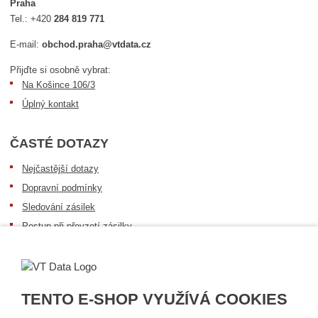
Praha
Tel.:
+420
284 819 771
E-mail:
obchod.praha@vtdata.cz
Přijďte si osobně vybrat:
Na Košince 106/3
Úplný kontakt
ČASTÉ DOTAZY
Nejčastější dotazy
Dopravní podmínky
Sledování zásilek
Postup při převzetí zásilky
Informace k dostupnosti zboží
Obecné informace
TENTO E-SHOP VYUŽÍVÁ COOKIES