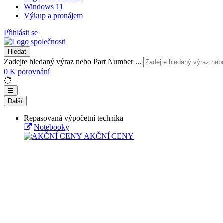
Windows 11
Výkup a pronájem
Přihlásit se
Hledat
Zadejte hledaný výraz nebo Part Number ...
0
K porovnání
☰
Další
Repasovaná výpočetní technika
Notebooky
AKČNÍ CENY