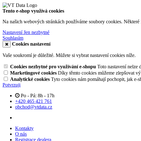
Tento e-shop využívá cookies
Na našich webových stránkách používáme soubory cookies. Některé z n
Nastavení
Jen nezbytné
Souhlasím
Cookies nastavení
Vaše soukromí je důležité. Můžete si vybrat nastavení cookies níže.
Cookies nezbytné pro využívání e-shopu
Toto nastavení nelze 
Marketingové cookies
Díky těmto cookies můžeme zlepšovat výko
Analytické cookies
Tyto cookies nám pomáhají pochopit, jak e-s
Potvrzuji
Po - Pá: 8h - 17h
+420 465 421 761
obchod@vtdata.cz
Kontakty
O nás
Registrace dealera