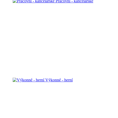
Pracovní - kancelářské
Výkonné - herní