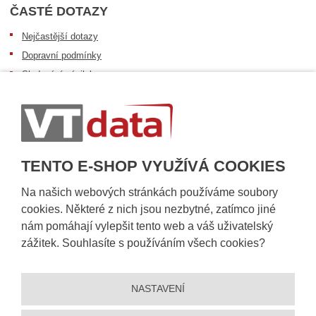
ČASTÉ DOTAZY
Nejčastější dotazy
Dopravní podmínky
Sledování zásilek
Postup při převzetí zásilky
Informace k dostupnosti zboží
Obecné informace
TENTO E-SHOP VYUŽÍVÁ COOKIES
Na našich webových stránkách používáme soubory
cookies. Některé z nich jsou nezbytné, zatímco jiné
nám pomáhají vylepšit tento web a váš uživatelský
zážitek. Souhlasíte s používáním všech cookies?
NASTAVENÍ
© 2026, VT DATA, a.s.
Prohlášení o přístupnosti
|
Ochrana osobních údajů
|
Mapa stránek
|
|