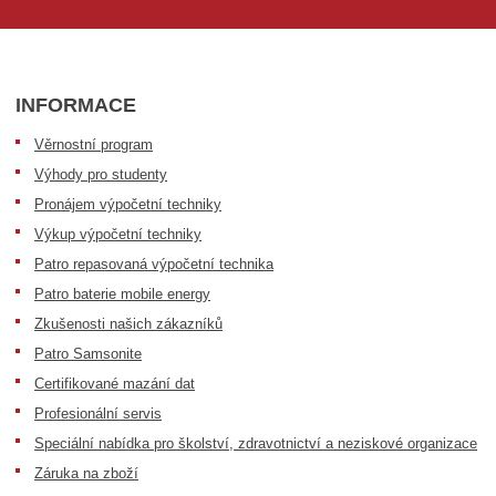
INFORMACE
Věrnostní program
Výhody pro studenty
Pronájem výpočetní techniky
Výkup výpočetní techniky
Patro repasovaná výpočetní technika
Patro baterie mobile energy
Zkušenosti našich zákazníků
Patro Samsonite
Certifikované mazání dat
Profesionální servis
Speciální nabídka pro školství, zdravotnictví a neziskové organizace
Záruka na zboží