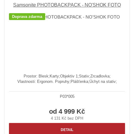
z
l
o
e
Samsonite PHOTOBACKPACK - NO'SHOK FOTO
n
k
k
v
Doprava zdarma
í
o
o
ý
p
v
v
v
r
ý
ý
ý
o
v
v
p
d
ý
ý
i
u
p
p
s
k
i
i
t
ů
s
s
Prostor: Blesk;Karty;Objektiv 1;Stativ;Zrcadlovka;
Vlastnosti: Ergonom. Popruhy;Plášťenka;Úchyt na stativ;
P03*005
od
4 999 Kč
4 131 Kč bez DPH
DETAIL