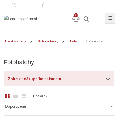
0
☰
Fotobatohy
Úvodní strana
Kufry a tašky
Foto
Fotobatohy
Zobrazit nákupního asistenta
O
T
Ř
1
položek
b
a
á
Ř
r
b
d
a
á
u
k
z