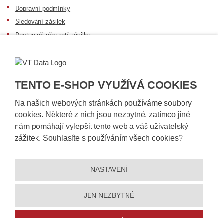
Dopravní podmínky
Sledování zásilek
Postup při převzetí zásilky
Informace k dostupnosti zboží
Obecné informace
TENTO E-SHOP VYUŽÍVÁ COOKIES
Na našich webových stránkách používáme soubory
cookies. Některé z nich jsou nezbytné, zatímco jiné
nám pomáhají vylepšit tento web a váš uživatelský
zážitek. Souhlasíte s používáním všech cookies?
NASTAVENÍ
© 2026, VT DATA, a.s.
Prohlášení o přístupnosti
|
Ochrana osobních údajů
|
Mapa stránek
|
|
Nastavení cookies
JEN NEZBYTNÉ
Vytvořila
eBRÁNA