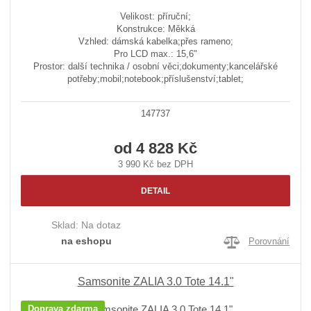
Velikost: příruční;
Konstrukce: Měkká
Vzhled: dámská kabelka;přes rameno;
Pro LCD max.: 15,6"
Prostor: další technika / osobní věci;dokumenty;kancelářské
potřeby;mobil;notebook;příslušenství;tablet;
147737
od
4 828 Kč
3 990 Kč bez DPH
DETAIL
Sklad:
Na dotaz
na eshopu
Porovnání
Samsonite ZALIA 3.0 Tote 14.1"
Doprava zdarma