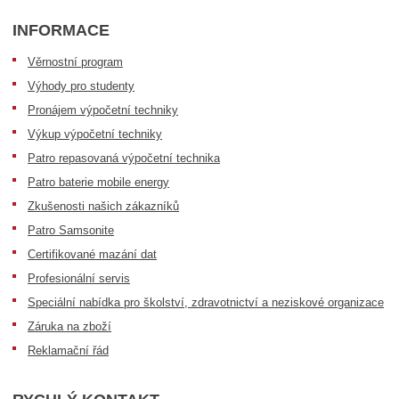
INFORMACE
Věrnostní program
Výhody pro studenty
Pronájem výpočetní techniky
Výkup výpočetní techniky
Patro repasovaná výpočetní technika
Patro baterie mobile energy
Zkušenosti našich zákazníků
Patro Samsonite
Certifikované mazání dat
Profesionální servis
Speciální nabídka pro školství, zdravotnictví a neziskové organizace
Záruka na zboží
Reklamační řád