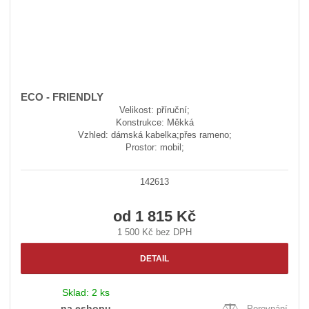
ECO - FRIENDLY
Velikost: příruční;
Konstrukce: Měkká
Vzhled: dámská kabelka;přes rameno;
Prostor: mobil;
142613
od
1 815 Kč
1 500 Kč bez DPH
DETAIL
Sklad:
2 ks
na eshopu
Porovnání