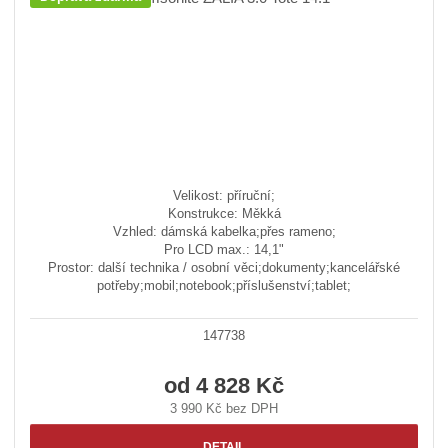
Velikost: příruční;
Konstrukce: Měkká
Vzhled: dámská kabelka;přes rameno;
Pro LCD max.: 14,1"
Prostor: další technika / osobní věci;dokumenty;kancelářské
potřeby;mobil;notebook;příslušenství;tablet;
147738
od
4 828 Kč
3 990 Kč bez DPH
DETAIL