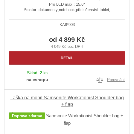
Pro LCD max.: 15,6"
Prostor: dokumenty;notebook;příslušenství;tablet;
KA8*003
od
4 899 Kč
4 049 Kč bez DPH
DETAIL
Sklad:
2 ks
na eshopu
Porovnání
Taška na mobil Samsonite Workationist Shoulder bag
+ flap
Doprava zdarma