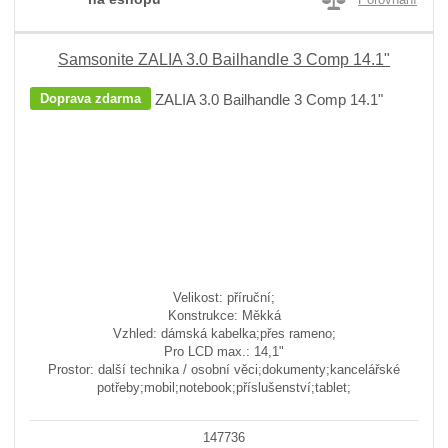
Samsonite ZALIA 3.0 Bailhandle 3 Comp 14.1"
Doprava zdarma
Velikost: příruční;
Konstrukce: Měkká
Vzhled: dámská kabelka;přes rameno;
Pro LCD max.: 14,1"
Prostor: další technika / osobní věci;dokumenty;kancelářské
potřeby;mobil;notebook;příslušenství;tablet;
147736