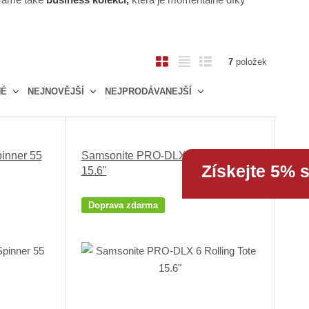
O
T
Ř
7
položek
b
a
á
NÉ
NEJNOVĚJŠÍ
NEJPRODÁVANEJŠÍ
r
b
d
á
u
k
z
l
o
k
k
v
inner 55
Samsonite PRO-DLX 6 Rolling Tote
o
o
ý
Získejte 5% 
15.6"
v
v
v
ý
ý
ý
Doprava zdarma
v
v
p
ý
ý
i
p
p
s
i
i
s
s