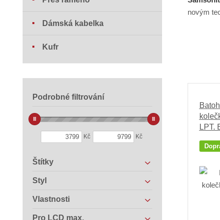
novým tec
Dámská kabelka
Kufr
Podrobné filtrování
Batoh
koleč
LPT.
Kč
Kč
Dopr
Štítky
Styl
Vlastnosti
Pro LCD max.