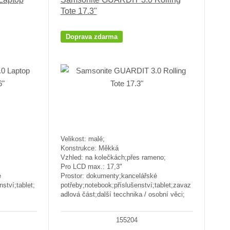
Tote 17.3"
Doprava zdarma
Velikost: malé;
Konstrukce: Měkká
Vzhled: na kolečkách;přes rameno;
Pro LCD max.: 17,3"
é
Prostor: dokumenty;kancelářské
ství;tablet;
potřeby;notebook;příslušenství;tablet;zavaz
adlová část;další tecchnika / osobní věci;
155204