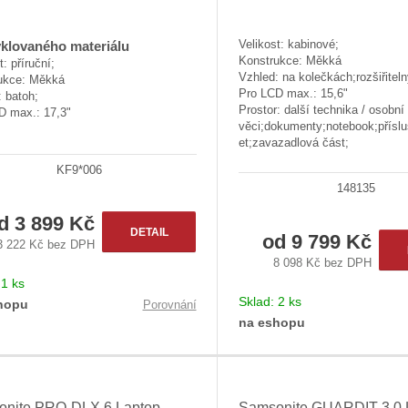
ů
Velikost: kabinové;
yklovaného materiálu
Konstrukce: Měkká
t: příruční;
Vzhled: na kolečkách;rozšiřiteln
ukce: Měkká
Pro LCD max.: 15,6"
 batoh;
Prostor: další technika / osobní
D max.: 17,3"
věci;dokumenty;notebook;příslu
et;zavazadlová část;
KF9*006
148135
od
3 899 Kč
DETAIL
od
9 799 Kč
3 222 Kč bez DPH
8 098 Kč bez DPH
:
1 ks
Sklad:
2 ks
hopu
Porovnání
na eshopu
nite PRO-DLX 6 Laptop
Samsonite GUARDIT 3.0 