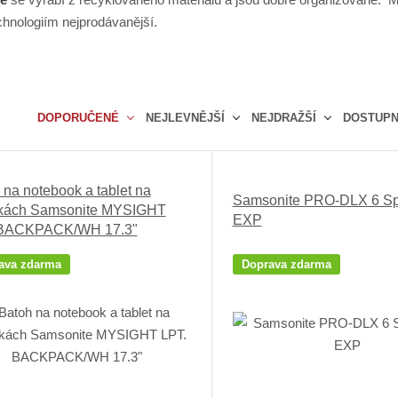
hnologiím nejprodávanější.
DOPORUČENÉ
NEJLEVNĚJŠÍ
NEJDRAŽŠÍ
DOSTUP
Ř
a
z
 na notebook a tablet na
Samsonite PRO-DLX 6 Sp
e
kách Samsonite MYSIGHT
EXP
n
 BACKPACK/WH 17.3"
í
p
ava zdarma
Doprava zdarma
r
o
d
u
k
t