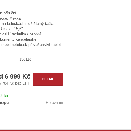
t: příruční;
ukce: Měkká
 na kolečkách;rozšiřitelný;taška;
D max.: 15,6"
: další technika / osobní
okumenty;kancelářské
;mobil;notebook;příslušenství;tablet;
158118
od
6 999 Kč
DETAIL
5 784 Kč bez DPH
:
2 ks
hopu
Porovnání