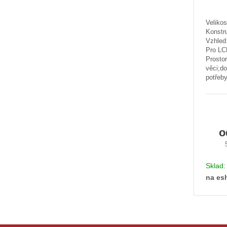
Velikos
Konstr
Vzhled:
Pro LC
Prostor
věci;d
potřeby
Sklad
na es