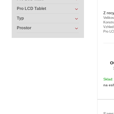
Pro LCD Tablet
Z rec
Velikos
Typ
Konstr
Vzhled:
Prostor
Pro LC
Sklad
na es
Samso