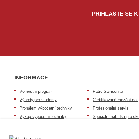
PŘIHLAŠTE SE K
INFORMACE
Věrnostní program
Patro Samsonite
Výhody pro studenty
Certifikované mazání dat
Pronájem výpočetní techniky
Profesionální servis
Výkup výpočetní techniky
Speciální nabídka pro ško
zdravotnictví a neziskov
Patro repasovaná výpočetní
organizace
technika
Záruka na zboží