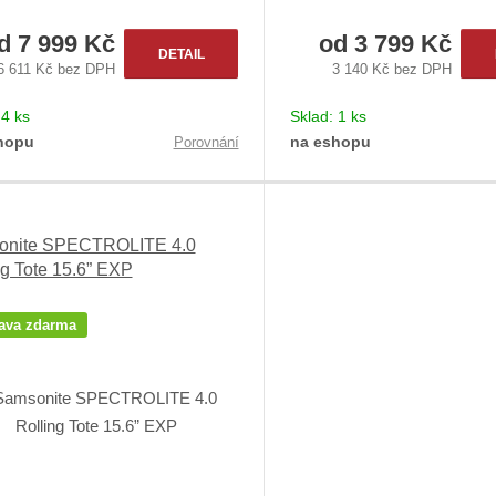
od
7 999 Kč
od
3 799 Kč
DETAIL
6 611 Kč bez DPH
3 140 Kč bez DPH
:
4 ks
Sklad:
1 ks
hopu
na eshopu
Porovnání
onite SPECTROLITE 4.0
ng Tote 15.6” EXP
ava zdarma