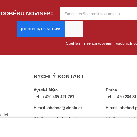
 ODBĚRU NOVINEK:
Souhlasím se
zpracováním osobních úd
RYCHLÝ KONTAKT
Vysoké Mýto
Praha
Tel.:
+420
465 421 761
Tel.:
+420
284 81
E-mail:
obchod@vtdata.cz
E-mail:
obchod.p
lství,
Přijďte si osobně vybrat:
Přijďte si osobně
é
Mapa
Na Košince 10
Úplný kontakt
Úplný kontakt