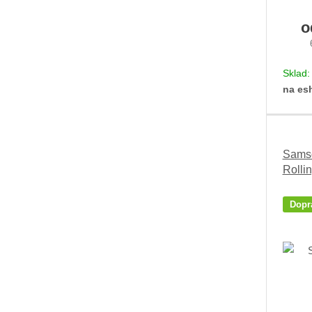
Sklad
na es
Sams
Rolli
Dopr