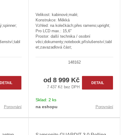
Velikost: kabinové;malé;
Konstrukce: Měkká
ý;spinner;
Vzhled: na kolečkách;přes rameno;upright;
Pro LCD max.: 15,6"
Prostor: další technika / osobní
šenství;tabl
věci;dokumenty;notebook;příslušenství;tabl
et;zavazadlová část;
148162
od
8 999 Kč
DETAIL
DETAIL
7 437 Kč bez DPH
Sklad:
2 ks
na eshopu
Porovnání
Porovnání
Laptop
Samsonite GUARDIT 3.0 Rolling