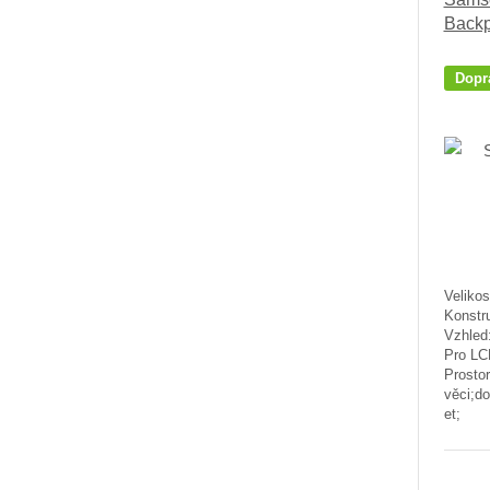
Backp
Dopr
Velikos
Konstr
Vzhled:
Pro LC
Prostor
věci;do
et;