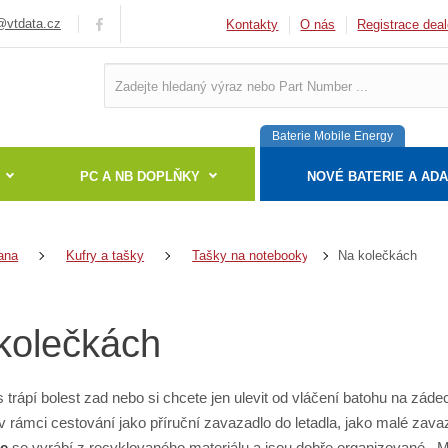
vtdata.cz
Kontakty
O nás
Registrace deal
Baterie Mobile Energy
PC A NB DOPLŇKY
NOVÉ BATERIE A AD
Na kolečkách
ana
Kufry a tašky
Tašky na notebooky
kolečkách
trápí bolest zad nebo si chcete jen ulevit od vláčení batohu na záde
v rámci cestování jako příruční zavazadlo do letadla, jako malé zavaz
e
se vyrábí z recyklovaného materiálu a jsou dobře organizované.