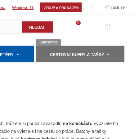
Přihlásit se
era
Windows 11
VÝKUP A PRONÁJEM
0
Samsonite
APTÉRY
CESTOVNÍ KUFRY A TAŠKY
ch, můžete si pořídit zavazadlo
na kolečkách.
Využijete ho
adlo na výlet ale i na cestu do práce. Batohy a tašky
 Máme také
business kolekci,
která je momentálně díky