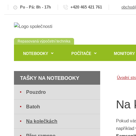
Po - Pá: 8h - 17h
+420 465 421 761
obchod@
Repasovaná výpočetní technika
NOTEBOOKY
POČÍTAČE
MONITORY
TAŠKY NA NOTEBOOKY
Úvodní str
Pouzdro
Na 
Batoh
Pokud vás 
Na kolečkách
například 
Přes rameno
Samsonit