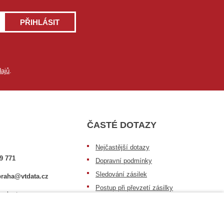
PŘIHLÁSIT
ajů
.
ČASTÉ DOTAZY
Nejčastější dotazy
9 771
Dopravní podmínky
Sledování zásilek
raha@vtdata.cz
Postup při převzetí zásilky
 vybrat:
Informace k dostupnosti zboží
6/3
Obecné informace