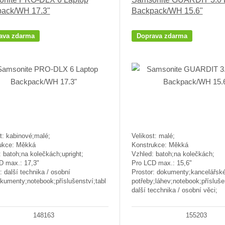
ack/WH 17.3"
Backpack/WH 15.6"
ava zdarma
Doprava zdarma
t: kabinové;malé;
Velikost: malé;
ukce: Měkká
Konstrukce: Měkká
 batoh;na kolečkách;upright;
Vzhled: batoh;na kolečkách;
D max.: 17,3"
Pro LCD max.: 15,6"
: další technika / osobní
Prostor: dokumenty;kancelářsk
kumenty;notebook;příslušenství;tabl
potřeby;láhev;notebook;příslušen
další tecchnika / osobní věci;
148163
155203