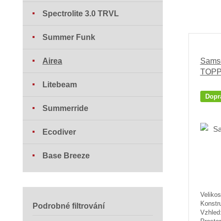
Spectrolite 3.0 TRVL
Summer Funk
Airea
Samso
TOP
Litebeam
Dopr
Summerride
Ecodiver
Base Breeze
Velikos
Konstr
Podrobné filtrování
Vzhled: