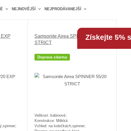
b
a
á
NÉ
NEJNOVĚJŠÍ
NEJPRODÁVANEJŠÍ
r
b
d
á
u
k
z
l
o
k
k
v
Získejte 5% 
0 EXP
Samsonite Airea SPINNER 55/20
o
o
ý
STRICT
v
v
v
ý
ý
ý
Doprava zdarma
v
v
p
ý
ý
i
p
p
s
i
i
s
s
Velikost: kabinové;
Konstrukce: Měkká
ý;spinner;
Vzhled: na kolečkách;spinner;