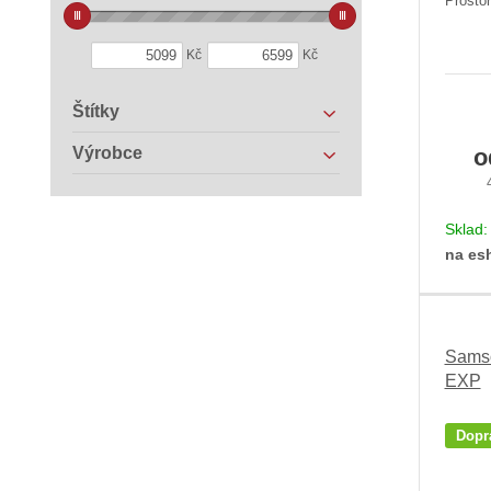
Prostor
Kč
Kč
Štítky
Výrobce
Sklad
na es
Samso
EXP
Dopr