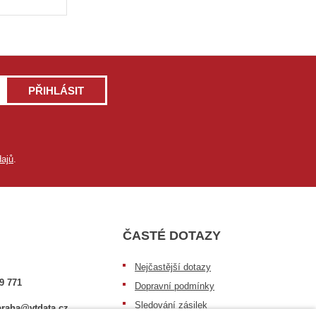
PŘIHLÁSIT
ajů
.
ČASTÉ DOTAZY
Nejčastější dotazy
9 771
Dopravní podmínky
Sledování zásilek
raha@vtdata.cz