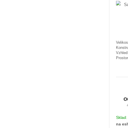
Velikos
Konstr
Vzhled:
Prostor
Sklad
na es