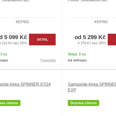
: zavazadlová část;
Prostor: zavazadlová část;
KE0*001
KE0*002
od
5 099 Kč
od
5 299 Kč
DETAIL
4 214 Kč bez DPH
4 379 Kč bez DPH
:
3 ks
Sklad:
6 ks
hopu
na eshopu
Porovnání
nite Airea SPINNER 67/24
Samsonite Airea SPINNE
EXP
ava zdarma
Doprava zdarma