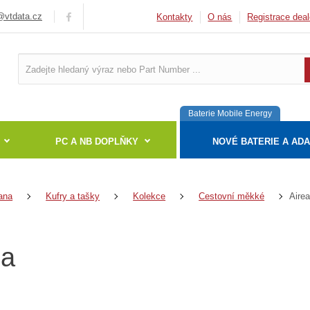
vtdata.cz
Kontakty
O nás
Registrace deal
Baterie Mobile Energy
PC A NB DOPLŇKY
NOVÉ BATERIE A AD
Aire
ana
Kufry a tašky
Kolekce
Cestovní měkké
ea