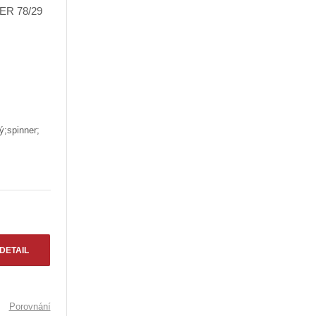
ý;spinner;
DETAIL
Porovnání