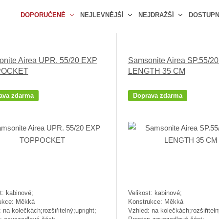
DOPORUČENÉ
NEJLEVNĚJŠÍ
NEJDRAŽŠÍ
DOSTUP
Ř
a
z
nite Airea UPR. 55/20 EXP
Samsonite Airea SP.55/2
e
POCKET
LENGTH 35 CM
n
í
p
ava zdarma
Doprava zdarma
r
o
d
u
k
t
ů
t: kabinové;
Velikost: kabinové;
ukce: Měkká
Konstrukce: Měkká
 na kolečkách;rozšiřitelný;upright;
Vzhled: na kolečkách;rozšiřiteln