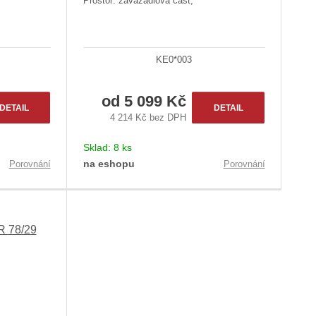
Prostor: zavazadlová část;
KE0*003
od
5 099 Kč
DETAIL
DETAIL
4 214 Kč bez DPH
Sklad:
8 ks
na eshopu
Porovnání
Porovnání
R 78/29