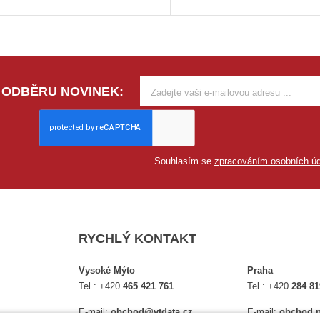
 ODBĚRU NOVINEK:
Souhlasím se
zpracováním osobních úd
RYCHLÝ KONTAKT
Vysoké Mýto
Praha
Tel.:
+420
465 421 761
Tel.:
+420
284 81
E-mail:
obchod@vtdata.cz
E-mail:
obchod.p