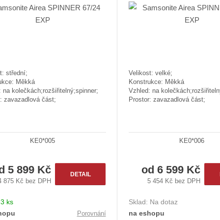
t: střední;
Velikost: velké;
ukce: Měkká
Konstrukce: Měkká
 na kolečkách;rozšiřitelný;spinner;
Vzhled: na kolečkách;rozšiřiteln
: zavazadlová část;
Prostor: zavazadlová část;
KE0*005
KE0*006
od
5 899 Kč
od
6 599 Kč
DETAIL
4 875 Kč bez DPH
5 454 Kč bez DPH
:
3 ks
Sklad:
Na dotaz
hopu
na eshopu
Porovnání