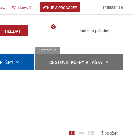
Přihlásit se
era
Windows 11
VÝKUP A PRONÁJEM
0
Košík je prázdný
Samsonite
APTÉRY
CESTOVNÍ KUFRY A TAŠKY
a
O
T
Ř
5
položek