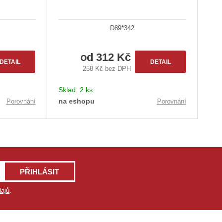
D89*342
od
312 Kč
DETAIL
DETAIL
258 Kč bez DPH
Sklad:
2 ks
na eshopu
Porovnání
Porovnání
PŘIHLÁSIT
ajů
.