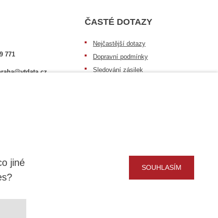
ČASTÉ DOTAZY
Nejčastější dotazy
9 771
Dopravní podmínky
Sledování zásilek
raha@vtdata.cz
Postup při převzetí zásilky
 vybrat:
Informace k dostupnosti zboží
6/3
Obecné informace
o jiné
SOUHLASÍM
es?