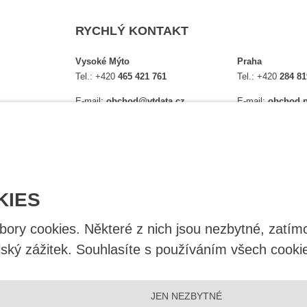
RYCHLÝ KONTAKT
Vysoké Mýto
Praha
Tel.:
+420
465 421 761
Tel.:
+420
284 81
E-mail:
obchod@vtdata.cz
E-mail:
obchod.p
lství,
Přijďte si osobně vybrat:
Přijďte si osobně
é
Mapa
Na Košince 10
Úplný kontakt
Úplný kontakt
KIES
ry cookies. Některé z nich jsou nezbytné, zatímc
lský zážitek. Souhlasíte s používáním všech cooki
JEN NEZBYTNÉ