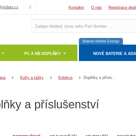
vtdata.cz
Kontakty
O nás
Registrace deal
Baterie Mobile Energy
PC A NB DOPLŇKY
NOVÉ BATERIE A AD
Doplňky a příslušenství
ana
Kufry a tašky
Kolekce
lňky a příslušenství