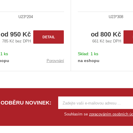
U23*204
U23*308
od
950 Kč
od
800 Kč
DETAIL
785 Kč bez DPH
661 Kč bez DPH
:
1 ks
Sklad:
1 ks
hopu
na eshopu
Porovnání
 ODBĚRU NOVINEK:
Souhlasím se
zpracováním osobních úd