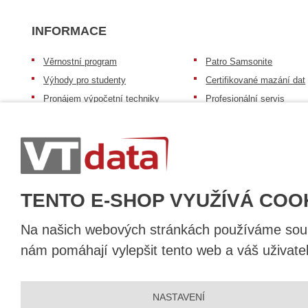
INFORMACE
Věrnostní program
Patro Samsonite
Výhody pro studenty
Certifikované mazání dat
Pronájem výpočetní techniky
Profesionální servis
Výkup výpočetní techniky
Speciální nabídka pro ško
zdravotnictví a neziskov
Patro repasovaná výpočetní
organizace
technika
Záruka na zboží
Patro baterie mobile energy
Reklamační řád
Zkušenosti našich zákazníků
TENTO E-SHOP VYUŽÍVÁ COO
Na našich webových stránkách používáme soubo
nám pomáhají vylepšit tento web a váš uživate
© 2026, VT DATA, a.s.
NASTAVENÍ