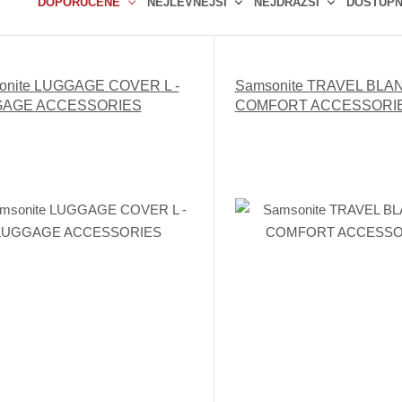
DOPORUČENÉ
NEJLEVNĚJŠÍ
NEJDRAŽŠÍ
DOSTUP
Ř
a
z
onite LUGGAGE COVER L -
Samsonite TRAVEL BLAN
e
AGE ACCESSORIES
COMFORT ACCESSORI
n
í
p
r
o
d
u
k
t
ů