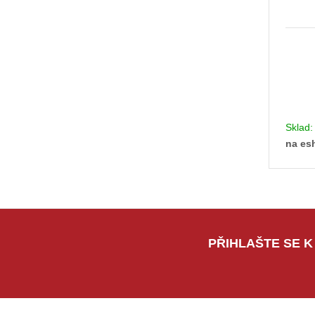
Sklad
na es
PŘIHLAŠTE SE K