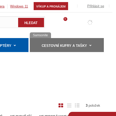
Přihlásit se
era
Windows 11
VÝKUP A PRONÁJEM
0
Samsonite
APTÉRY
CESTOVNÍ KUFRY A TAŠKY
O
T
Ř
3
položek
b
a
á