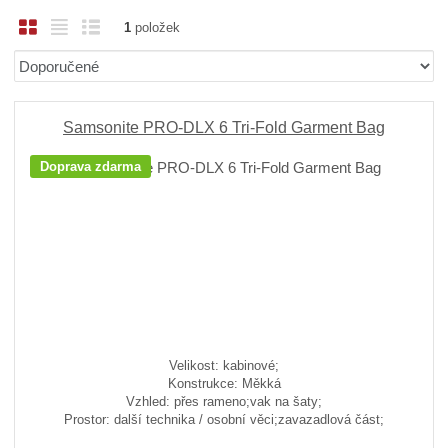
O
T
Ř
1
položek
b
a
á
Ř
r
b
d
a
á
u
k
z
z
l
o
e
Samsonite PRO-DLX 6 Tri-Fold Garment Bag
n
k
k
v
Doprava zdarma
í
o
o
ý
p
v
v
v
r
ý
ý
ý
o
v
v
p
d
ý
ý
i
u
p
p
s
k
i
i
t
ů
s
s
Velikost: kabinové;
Konstrukce: Měkká
Vzhled: přes rameno;vak na šaty;
Prostor: další technika / osobní věci;zavazadlová část;