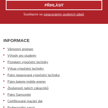
PŘIHLÁSIT
Souhlasím se
zpracováním osobních údajů
.
INFORMACE
Věrnostní program
Výhody pro studenty
Pronájem výpočetní techniky
Výkup výpočetní techniky
Patro repasovaná výpočetní technika
Patro baterie mobile energy
Zkušenosti našich zákazníků
Patro Samsonite
Certifikované mazání dat
Profesionální servis