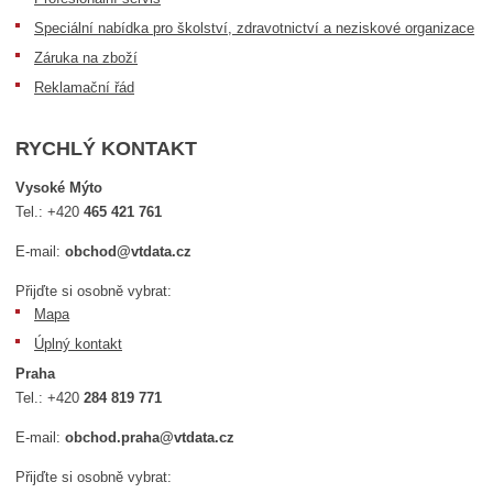
Speciální nabídka pro školství, zdravotnictví a neziskové organizace
Záruka na zboží
Reklamační řád
RYCHLÝ KONTAKT
Vysoké Mýto
Tel.:
+420
465 421 761
E-mail:
obchod@vtdata.cz
Přijďte si osobně vybrat:
Mapa
Úplný kontakt
Praha
Tel.:
+420
284 819 771
E-mail:
obchod.praha@vtdata.cz
Přijďte si osobně vybrat: