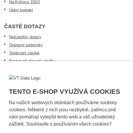
Na Košince 106/3
Úplný kontakt
ČASTÉ DOTAZY
Nejčastější dotazy
Dopravní podmínky
Sledování zásilek
Postup při převzetí zásilky
Informace k dostupnosti zboží
Obecné informace
TENTO E-SHOP VYUŽÍVÁ COOKIES
Na našich webových stránkách používáme soubory
cookies. Některé z nich jsou nezbytné, zatímco jiné
nám pomáhají vylepšit tento web a váš uživatelský
zážitek. Souhlasíte s používáním všech cookies?