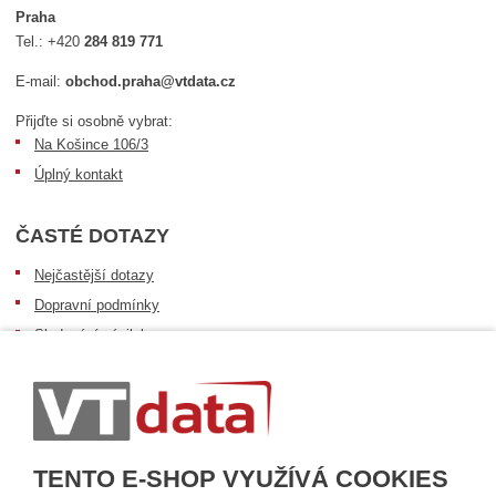
Praha
Tel.:
+420
284 819 771
E-mail:
obchod.praha@vtdata.cz
Přijďte si osobně vybrat:
Na Košince 106/3
Úplný kontakt
ČASTÉ DOTAZY
Nejčastější dotazy
Dopravní podmínky
Sledování zásilek
Postup při převzetí zásilky
Informace k dostupnosti zboží
Obecné informace
TENTO E-SHOP VYUŽÍVÁ COOKIES