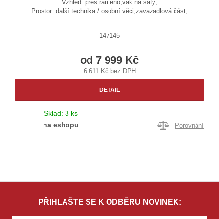
Vzhled: přes rameno;vak na šaty;
Prostor: další technika / osobní věci;zavazadlová část;
147145
od
7 999 Kč
6 611 Kč bez DPH
DETAIL
Sklad:
3 ks
na eshopu
Porovnání
PŘIHLAŠTE SE K ODBĚRU NOVINEK: