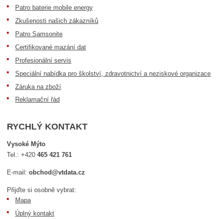
Patro baterie mobile energy
Zkušenosti našich zákazníků
Patro Samsonite
Certifikované mazání dat
Profesionální servis
Speciální nabídka pro školství, zdravotnictví a neziskové organizace
Záruka na zboží
Reklamační řád
RYCHLÝ KONTAKT
Vysoké Mýto
Tel.:
+420
465 421 761
E-mail:
obchod@vtdata.cz
Přijďte si osobně vybrat:
Mapa
Úplný kontakt