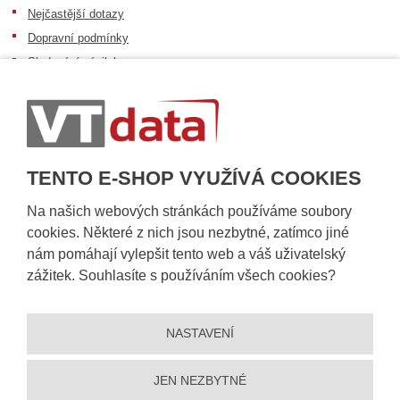
Nejčastější dotazy
Dopravní podmínky
Sledování zásilek
Postup při převzetí zásilky
Informace k dostupnosti zboží
Obecné informace
TENTO E-SHOP VYUŽÍVÁ COOKIES
Na našich webových stránkách používáme soubory
cookies. Některé z nich jsou nezbytné, zatímco jiné
nám pomáhají vylepšit tento web a váš uživatelský
zážitek. Souhlasíte s používáním všech cookies?
NASTAVENÍ
© 2026, VT DATA, a.s.
Prohlášení o přístupnosti
|
Ochrana osobních údajů
|
Mapa stránek
|
|
Nastavení cookies
JEN NEZBYTNÉ
Vytvořila
eBRÁNA