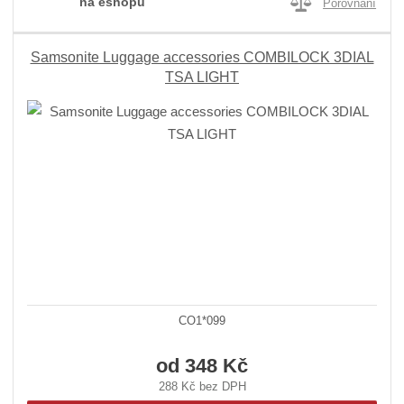
na eshopu
Porovnání
Samsonite Luggage accessories COMBILOCK 3DIAL
TSA LIGHT
CO1*099
od
348 Kč
288 Kč bez DPH