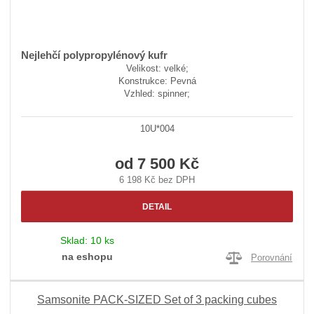
Nejlehčí polypropylénový kufr
Velikost: velké;
Konstrukce: Pevná
Vzhled: spinner;
10U*004
od
7 500 Kč
6 198 Kč bez DPH
DETAIL
Sklad:
10 ks
na eshopu
Porovnání
Samsonite PACK-SIZED Set of 3 packing cubes