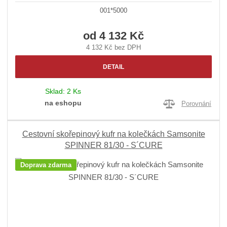
001*5000
od
4 132 Kč
4 132 Kč bez DPH
DETAIL
Sklad:
2 Ks
na eshopu
Porovnání
Cestovní skořepinový kufr na kolečkách Samsonite
SPINNER 81/30 - S´CURE
Doprava zdarma