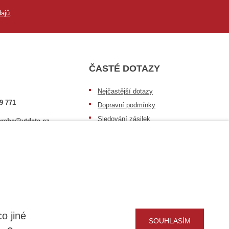
ajů
.
ČASTÉ DOTAZY
Nejčastější dotazy
9 771
Dopravní podmínky
Sledování zásilek
raha@vtdata.cz
Postup při převzetí zásilky
 vybrat:
Informace k dostupnosti zboží
6/3
Obecné informace
o jiné
SOUHLASÍM