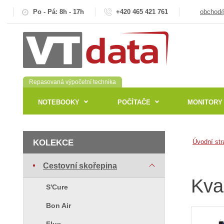
Po - Pá: 8h - 17h
+420 465 421 761
obchod@
Repasovaná výpočetní technika
NOTEBOOKY
POČÍTAČE
MONITORY
KOLEKCE
Úvodní str
Cestovní skořepina
Kva
S'Cure
Bon Air