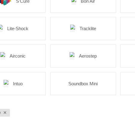
S'Cure
Bon Air
Lite-Shock
Tracklite
Airconic
Aerostep
Intuo
Soundbox Mini
e