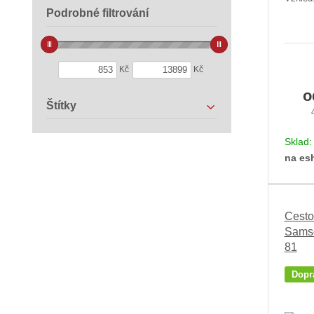
Podrobné filtrování
Kč
Kč
Štítky
Sklad
na es
Cesto
Sams
81
Dopr