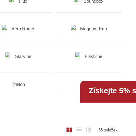
Flux
Soundbox
Aero Racer
Magnum Eco
Starvibe
Flashline
Trailon
Attrix
Získejte 5% 
O
T
Ř
35
položek