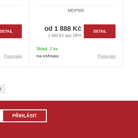
ME8*005
od
1 888 Kč
DETAIL
DETAIL
1 560 Kč bez DPH
Sklad:
2 ks
na eshopu
Porovnání
Porovnání
4
PŘIHLÁSIT