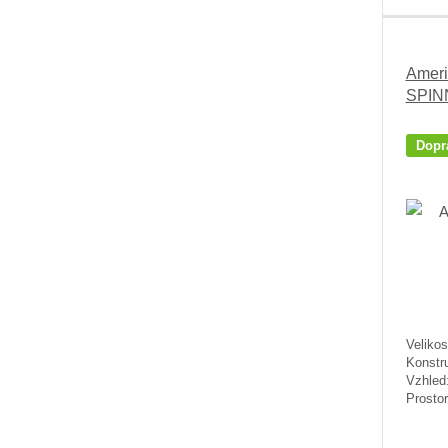
Ameri
SPIN
Dopr
Velikos
Konstr
Vzhled:
Prostor