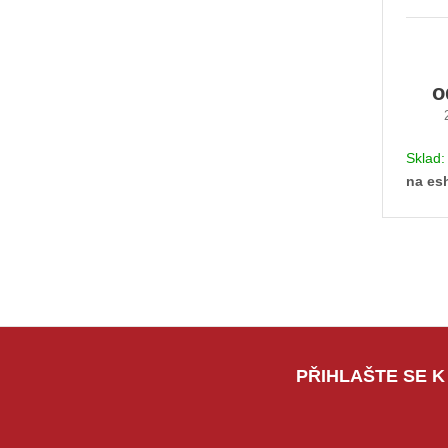
Sklad
na es
PŘIHLAŠTE SE K