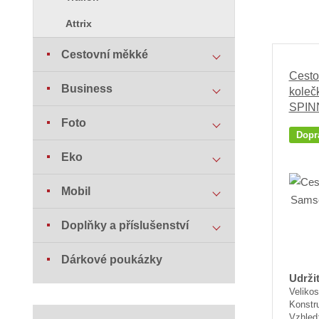
Attrix
Cestovní měkké
Cesto
Business
koleč
SPIN
Foto
Dopr
Eko
Mobil
Doplňky a příslušenství
Dárkové poukázky
Udržit
Velikos
Konstr
Vzhled: