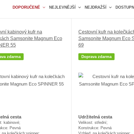
DOPORUČENÉ
NEJLEVNĚJŠÍ
NEJDRAŽŠÍ
DOSTUP
Ř
a
z
vní kabinový kufr na
Cestovní kufr na kolečkác
e
kách Samsonite Magnum Eco
Samsonite Magnum Eco
n
NER 55
69
í
p
ava zdarma
Doprava zdarma
r
o
d
u
k
t
ů
elná cesta
Udržitelná cesta
t: kabinové;
Velikost: střední;
ukce: Pevná
Konstrukce: Pevná
 na kolečkách;spinner;
Vzhled: na kolečkách;spinner;