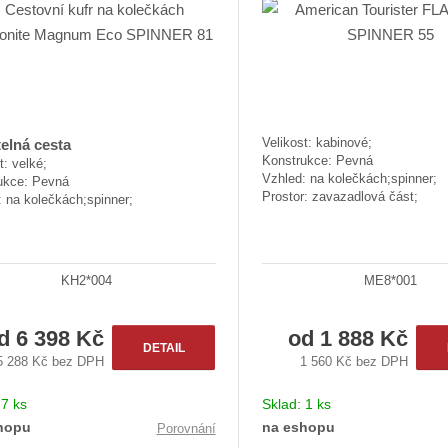
Velikost: kabinové;
elná cesta
Konstrukce: Pevná
t: velké;
Vzhled: na kolečkách;spinner;
ukce: Pevná
Prostor: zavazadlová část;
 na kolečkách;spinner;
KH2*004
ME8*001
od
6 398 Kč
od
1 888 Kč
DETAIL
5 288 Kč bez DPH
1 560 Kč bez DPH
:
7 ks
Sklad:
1 ks
hopu
na eshopu
Porovnání