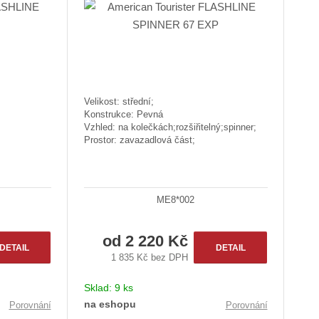
Velikost: střední;
Konstrukce: Pevná
Vzhled: na kolečkách;rozšiřitelný;spinner;
Prostor: zavazadlová část;
ME8*002
od
2 220 Kč
DETAIL
DETAIL
1 835 Kč bez DPH
Sklad:
9 ks
na eshopu
Porovnání
Porovnání