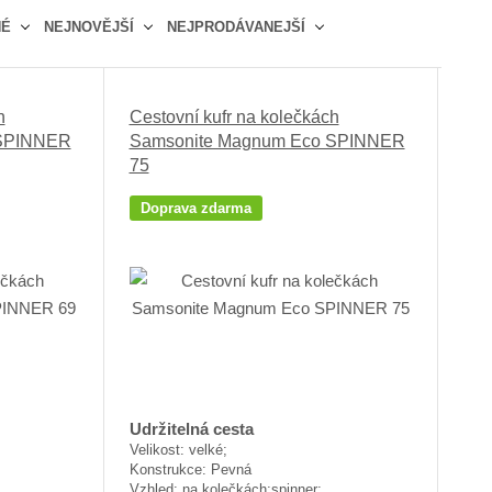
b
a
á
NÉ
NEJNOVĚJŠÍ
NEJPRODÁVANEJŠÍ
r
b
d
á
u
k
z
l
o
k
k
v
h
Cestovní kufr na kolečkách
o
o
ý
 SPINNER
Samsonite Magnum Eco SPINNER
75
v
v
v
ý
ý
ý
Doprava zdarma
v
v
p
ý
ý
i
p
p
s
i
i
s
s
Udržitelná cesta
Velikost: velké;
Konstrukce: Pevná
Vzhled: na kolečkách;spinner;