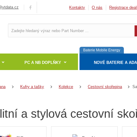
vtdata.cz
Kontakty
O nás
Registrace deal
Baterie Mobile Energy
PC A NB DOPLŇKY
NOVÉ BATERIE A AD
Sa
ana
Kufry a tašky
Kolekce
Cestovní skořepina
litní a stylová cestovní sk