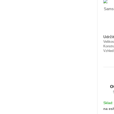
Udržit
Velikos
Konstr
Vzhled:
Sklad
na es