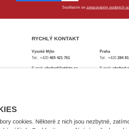
Souhlasím se
zpracováním osobních úd
RYCHLÝ KONTAKT
Vysoké Mýto
Praha
Tel.:
+420
465 421 761
Tel.:
+420
284 81
E-mail:
obchod@vtdata.cz
E-mail:
obchod.p
lství,
Přijďte si osobně vybrat:
Přijďte si osobně
é
Mapa
Na Košince 10
Úplný kontakt
Úplný kontakt
KIES
ry cookies. Některé z nich jsou nezbytné, zatímc