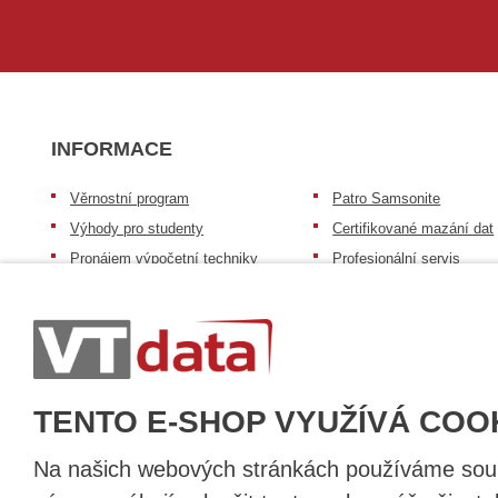
INFORMACE
Věrnostní program
Patro Samsonite
Výhody pro studenty
Certifikované mazání dat
Pronájem výpočetní techniky
Profesionální servis
Výkup výpočetní techniky
Speciální nabídka pro ško
zdravotnictví a neziskov
Patro repasovaná výpočetní
organizace
technika
Záruka na zboží
Patro baterie mobile energy
Reklamační řád
Zkušenosti našich zákazníků
TENTO E-SHOP VYUŽÍVÁ COO
Na našich webových stránkách používáme soubo