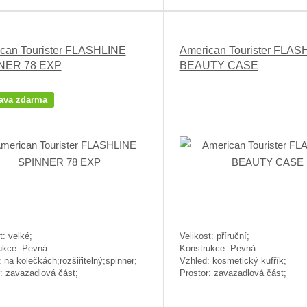
can Tourister FLASHLINE
American Tourister FLAS
NER 78 EXP
BEAUTY CASE
ava zdarma
t: velké;
Velikost: příruční;
ukce: Pevná
Konstrukce: Pevná
 na kolečkách;rozšiřitelný;spinner;
Vzhled: kosmetický kufřík;
: zavazadlová část;
Prostor: zavazadlová část;