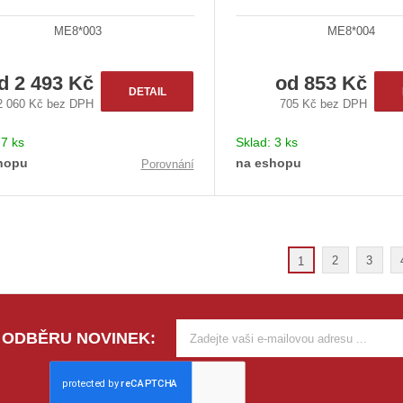
ME8*003
ME8*004
od
2 493 Kč
od
853 Kč
DETAIL
2 060 Kč bez DPH
705 Kč bez DPH
:
7 ks
Sklad:
3 ks
hopu
na eshopu
Porovnání
2
3
1
 ODBĚRU NOVINEK: