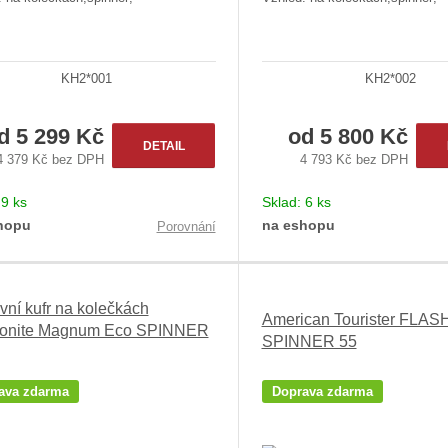
KH2*001
KH2*002
od
5 299 Kč
od
5 800 Kč
DETAIL
4 379 Kč bez DPH
4 793 Kč bez DPH
:
9 ks
Sklad:
6 ks
hopu
na eshopu
Porovnání
vní kufr na kolečkách
American Tourister FLAS
onite Magnum Eco SPINNER
SPINNER 55
ava zdarma
Doprava zdarma