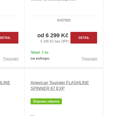
KH2*003
od
6 299 Kč
DETAIL
DETAIL
5 206 Kč bez DPH
Sklad:
2 ks
na eshopu
Porovnání
Porovnání
HLINE
American Tourister FLASHLINE
SPINNER 67 EXP
Doprava zdarma