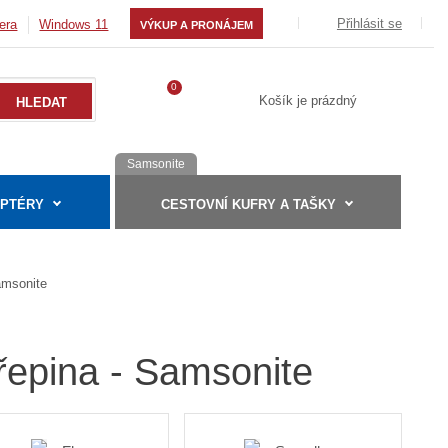
Přihlásit se
era
Windows 11
VÝKUP A PRONÁJEM
0
Košík je prázdný
Samsonite
APTÉRY
CESTOVNÍ KUFRY A TAŠKY
msonite
ořepina - Samsonite