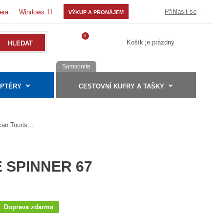
Přihlásit se
era
Windows 11
VÝKUP A PRONÁJEM
0
Košík je prázdný
Samsonite
APTÉRY
CESTOVNÍ KUFRY A TAŠKY
American Tourister FLASHLINE SPINNER 67 EXP
 SPINNER 67
Doprava zdarma