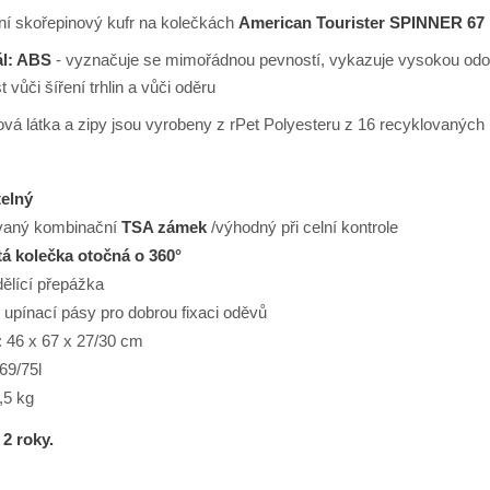
ní skořepinový kufr na kolečkách
American Tourister SPINNER 67
ál: ABS
- vyznačuje se mimořádnou pevností, vykazuje vysokou odoln
t vůči šíření trhlin a vůči oděru
rová látka a zipy jsou vyrobeny z rPet Polyesteru z 16 recyklovanýc
telný
ovaný kombinační
TSA zámek
/výhodný při celní kontrole
tá kolečka otočná o 360°
 dělící přepážka
 upínací pásy pro dobrou fixaci oděvů
 46 x 67 x 27/30 cm
69/75l
,5 kg
2 roky.