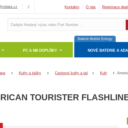
vtdata.cz
Kontakty
O nás
Registrace deal
Baterie Mobile Energy
PC A NB DOPLŇKY
NOVÉ BATERIE A AD
ana
Kufry a tašky
Cestovní kufry a tašky
Kufr
RICAN TOURISTER FLASHLINE