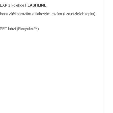
 EXP
z kolekce
FLASHLINE.
ost vůči nárazům a tlakovým rázům (i za nízkých teplot),
h PET lahví (Recyclex™)