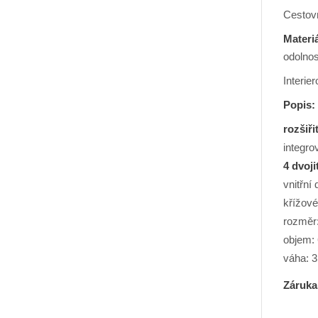
Cestov
Materi
odolnos
Interie
Popis:
rozšiři
integr
4 dvoji
vnitřní
křížové
rozměr:
objem: 
váha: 3
Záruka 