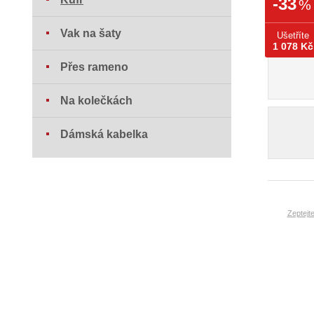
-33
%
Vak na šaty
Ušetříte
1 078 Kč
Přes rameno
Na kolečkách
Dámská kabelka
Zeptejt