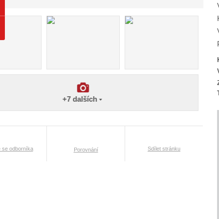
+7
dalších
t
e se odborníka
Sdílet stránku
Porovnání
l
: