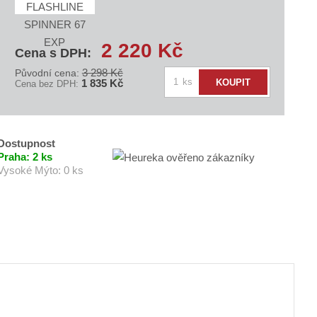
8
_
0
0
2 220 Kč
2
Cena s DPH:
3 298 Kč
Původní cena:
Z
ks
KOUPIT
1 835 Kč
Cena bez DPH:
m
ě
n
i
Dostupnost
t
Praha:
2 ks
Vysoké Mýto:
0 ks
p
o
č
e
t