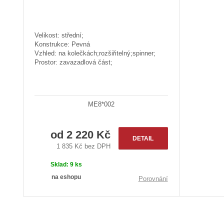
Velikost: střední;
Konstrukce: Pevná
Vzhled: na kolečkách;rozšiřitelný;spinner;
Prostor: zavazadlová část;
ME8*002
od
2 220 Kč
DETAIL
1 835 Kč bez DPH
Sklad:
9 ks
na eshopu
Porovnání