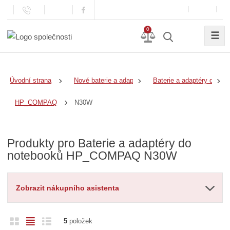
0
☰
Úvodní strana
Nové baterie a adaptéry
Baterie a adaptéry do no
N30W
HP_COMPAQ
Produkty pro Baterie a adaptéry do
notebooků HP_COMPAQ N30W
Zobrazit nákupního asistenta
O
T
Ř
5
položek