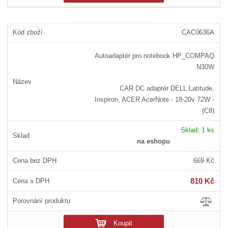
CAC0636A
Autoadaptér pro notebook HP_COMPAQ
N30W
CAR DC adaptér DELL Latitude,
Inspiron, ACER AcerNote - 18-20v 72W -
(C8)
Sklad:
1 ks
na eshopu
669 Kč
810 Kč
Koupit