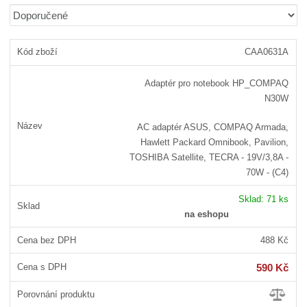
b
a
á
Ř
r
b
d
a
á
u
k
z
CAA0631A
z
l
o
e
n
k
k
v
Adaptér pro notebook HP_COMPAQ
í
o
o
ý
N30W
p
v
v
v
r
ý
ý
ý
AC adaptér ASUS, COMPAQ Armada,
o
v
v
p
Hawlett Packard Omnibook, Pavilion,
d
ý
ý
i
TOSHIBA Satellite, TECRA - 19V/3,8A -
u
70W - (C4)
p
p
s
k
i
i
t
Sklad:
71 ks
ů
s
s
na eshopu
488 Kč
590 Kč