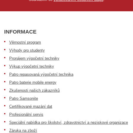
INFORMACE
Věrnostní program
Výhody pro studenty
Pronájem výpočetní techniky
Výkup výpočetní techniky
Patro repasovaná výpočetní technika
Patro baterie mobile energy
Zkušenosti našich zákazníků
Patro Samsonite
Certifikované mazání dat
Profesionální servis
Speciální nabídka pro školství, zdravotnictví a neziskové organizace
Záruka na zboží