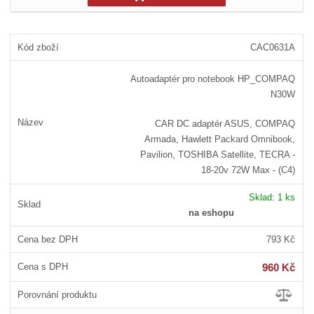
CAC0631A
Autoadaptér pro notebook HP_COMPAQ
N30W
CAR DC adaptér ASUS, COMPAQ
Armada, Hawlett Packard Omnibook,
Pavilion, TOSHIBA Satellite, TECRA -
18-20v 72W Max - (C4)
Sklad:
1 ks
na eshopu
793 Kč
960 Kč