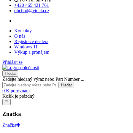
+420 465 421 761
obchod@vtdata.cz
Kontakty
O nás
Registrace dealera
Windows 11
Výkup a pronájem
Přihlásit se
Hledat
Zadejte hledaný výraz nebo Part Number ...
Hledat
0
K porovnání
Košík je prázdný
☰
Značka
Značka