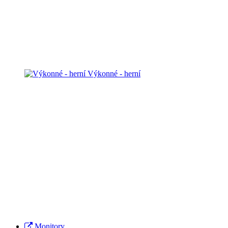
Výkonné - herní
Monitory