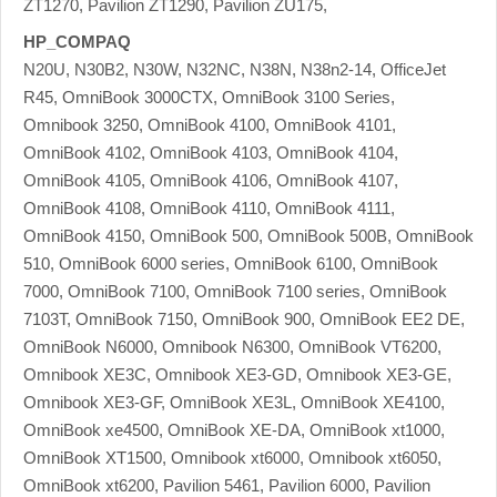
ZT1270, Pavilion ZT1290, Pavilion ZU175,
HP_COMPAQ
N20U, N30B2, N30W, N32NC, N38N, N38n2-14, OfficeJet
R45, OmniBook 3000CTX, OmniBook 3100 Series,
Omnibook 3250, OmniBook 4100, OmniBook 4101,
OmniBook 4102, OmniBook 4103, OmniBook 4104,
OmniBook 4105, OmniBook 4106, OmniBook 4107,
OmniBook 4108, OmniBook 4110, OmniBook 4111,
OmniBook 4150, OmniBook 500, OmniBook 500B, OmniBook
510, OmniBook 6000 series, OmniBook 6100, OmniBook
7000, OmniBook 7100, OmniBook 7100 series, OmniBook
7103T, OmniBook 7150, OmniBook 900, OmniBook EE2 DE,
OmniBook N6000, Omnibook N6300, OmniBook VT6200,
Omnibook XE3C, Omnibook XE3-GD, Omnibook XE3-GE,
Omnibook XE3-GF, OmniBook XE3L, OmniBook XE4100,
OmniBook xe4500, OmniBook XE-DA, OmniBook xt1000,
OmniBook XT1500, Omnibook xt6000, Omnibook xt6050,
OmniBook xt6200, Pavilion 5461, Pavilion 6000, Pavilion