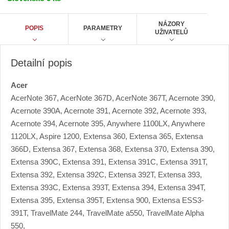
6
č
3
6
e
NÁZORY
POPIS
PARAMETRY
A
UŽIVATELŮ
t
Detailní popis
Acer
AcerNote 367, AcerNote 367D, AcerNote 367T, Acernote 390,
Acernote 390A, Acernote 391, Acernote 392, Acernote 393,
Acernote 394, Acernote 395, Anywhere 1100LX, Anywhere
1120LX, Aspire 1200, Extensa 360, Extensa 365, Extensa
366D, Extensa 367, Extensa 368, Extensa 370, Extensa 390,
Extensa 390C, Extensa 391, Extensa 391C, Extensa 391T,
Extensa 392, Extensa 392C, Extensa 392T, Extensa 393,
Extensa 393C, Extensa 393T, Extensa 394, Extensa 394T,
Extensa 395, Extensa 395T, Extensa 900, Extensa ESS3-
391T, TravelMate 244, TravelMate a550, TravelMate Alpha
550,