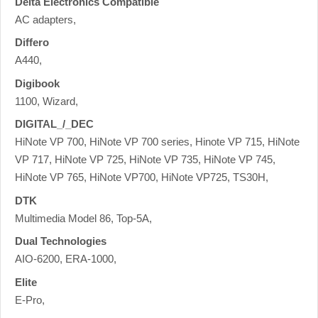
Delta Electronics Compatible
AC adapters,
Differo
A440,
Digibook
1100, Wizard,
DIGITAL_/_DEC
HiNote VP 700, HiNote VP 700 series, Hinote VP 715, HiNote
VP 717, HiNote VP 725, HiNote VP 735, HiNote VP 745,
HiNote VP 765, HiNote VP700, HiNote VP725, TS30H,
DTK
Multimedia Model 86, Top-5A,
Dual Technologies
AIO-6200, ERA-1000,
Elite
E-Pro,