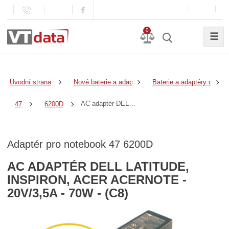
0
☰
Úvodní strana
Nové baterie a adaptéry
Baterie a adaptéry do no
AC adaptér DELL Latitude, Inspiron, ACER AcerNote - 20V/3,5A - 70W - (C8)
47
6200D
Adaptér pro notebook 47 6200D
AC ADAPTÉR DELL LATITUDE,
INSPIRON, ACER ACERNOTE -
20V/3,5A - 70W - (C8)