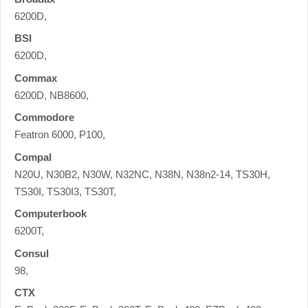
6200D,
BSI
6200D,
Commax
6200D, NB8600,
Commodore
Featron 6000, P100,
Compal
N20U, N30B2, N30W, N32NC, N38N, N38n2-14, TS30H,
TS30I, TS30I3, TS30T,
Computerbook
6200T,
Consul
98,
CTX