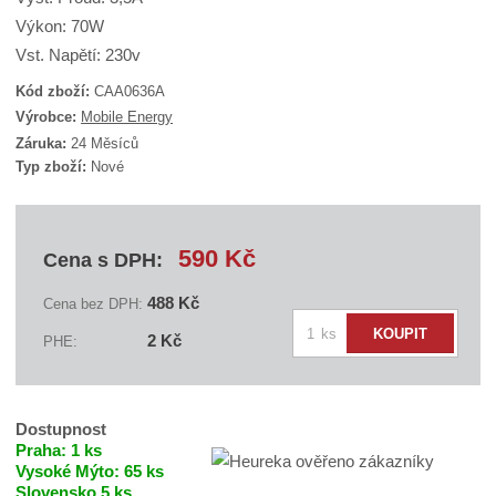
Výkon: 70W
Vst. Napětí: 230v
Kód zboží:
CAA0636A
K
Výrobce:
Mobile Energy
ó
Záruka:
24 Měsíců
d
Typ zboží:
Nové
d
o
d
a
v
590 Kč
Cena s DPH:
a
t
e
488 Kč
Cena bez DPH:
l
Z
e
ks
KOUPIT
2 Kč
PHE:
:
m
A
ě
C
n
N
B
i
Dostupnost
C
t
Praha:
1 ks
A
A
Vysoké Mýto:
65 ks
p
0
Slovensko
5 ks
o