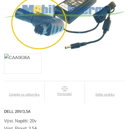
Porovnání
Zeptejte se odborníka
Sdílet stránku
DELL 20V/3,5A
Výst. Napětí: 20v
Výst. Proud: 3,5A