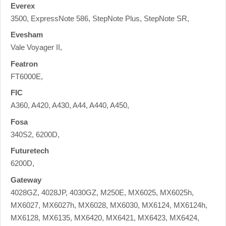
Everex
3500, ExpressNote 586, StepNote Plus, StepNote SR,
Evesham
Vale Voyager II,
Featron
FT6000E,
FIC
A360, A420, A430, A44, A440, A450,
Fosa
340S2, 6200D,
Futuretech
6200D,
Gateway
4028GZ, 4028JP, 4030GZ, M250E, MX6025, MX6025h,
MX6027, MX6027h, MX6028, MX6030, MX6124, MX6124h,
MX6128, MX6135, MX6420, MX6421, MX6423, MX6424,