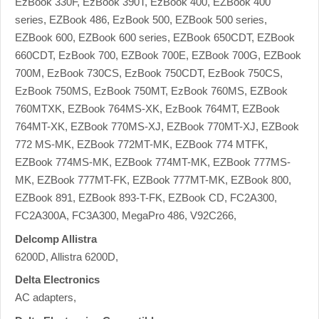
EzBook 330F, EzBook 390T, EzBook 400, EZBook 400
series, EZBook 486, EzBook 500, EZBook 500 series,
EZBook 600, EZBook 600 series, EZBook 650CDT, EZBook
660CDT, EzBook 700, EZBook 700E, EZBook 700G, EZBook
700M, EzBook 730CS, EzBook 750CDT, EzBook 750CS,
EzBook 750MS, EzBook 750MT, EzBook 760MS, EZBook
760MTXK, EZBook 764MS-XK, EzBook 764MT, EZBook
764MT-XK, EZBook 770MS-XJ, EZBook 770MT-XJ, EZBook
772 MS-MK, EZBook 772MT-MK, EZBook 774 MTFK,
EZBook 774MS-MK, EZBook 774MT-MK, EZBook 777MS-
MK, EZBook 777MT-FK, EZBook 777MT-MK, EZBook 800,
EZBook 891, EZBook 893-T-FK, EZBook CD, FC2A300,
FC2A300A, FC3A300, MegaPro 486, V92C266,
Delcomp Allistra
6200D, Allistra 6200D,
Delta Electronics
AC adapters,