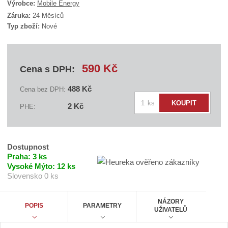
K
Výrobce:
Mobile Energy
ó
Záruka:
24 Měsíců
d
Typ zboží:
Nové
d
o
d
a
v
590 Kč
Cena s DPH:
a
t
e
488 Kč
Cena bez DPH:
l
Z
e
ks
KOUPIT
2 Kč
PHE:
:
m
A
ě
C
n
N
B
i
Dostupnost
C
t
Praha:
3 ks
A
A
Vysoké Mýto:
12 ks
p
0
Slovensko
0 ks
o
6
č
3
6
e
NÁZORY
POPIS
PARAMETRY
A
UŽIVATELŮ
t
/
R