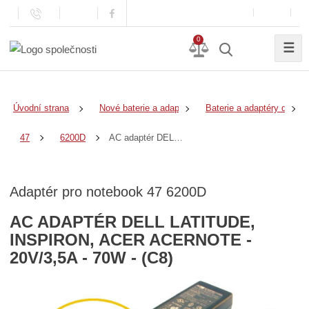
0
☰
Úvodní strana
Nové baterie a adaptéry
Baterie a adaptéry do no
AC adaptér DELL Latitude, Inspiron, ACER AcerNote - 20V/3,5A - 70W - (C8)
47
6200D
Adaptér pro notebook 47 6200D
AC ADAPTÉR DELL LATITUDE,
INSPIRON, ACER ACERNOTE -
20V/3,5A - 70W - (C8)