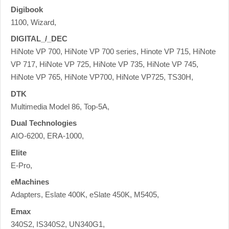
Digibook
1100, Wizard,
DIGITAL_/_DEC
HiNote VP 700, HiNote VP 700 series, Hinote VP 715, HiNote
VP 717, HiNote VP 725, HiNote VP 735, HiNote VP 745,
HiNote VP 765, HiNote VP700, HiNote VP725, TS30H,
DTK
Multimedia Model 86, Top-5A,
Dual Technologies
AIO-6200, ERA-1000,
Elite
E-Pro,
eMachines
Adapters, Eslate 400K, eSlate 450K, M5405,
Emax
340S2, IS340S2, UN340G1,