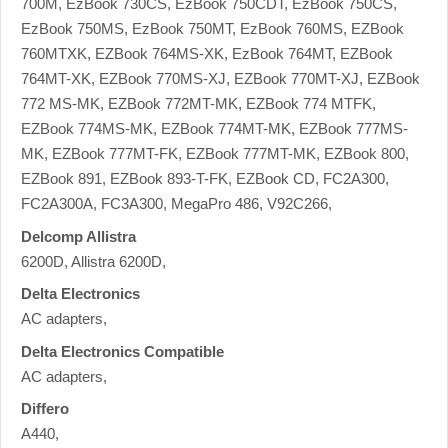
700M, EzBook 730CS, EzBook 750CDT, EzBook 750CS,
EzBook 750MS, EzBook 750MT, EzBook 760MS, EZBook
760MTXK, EZBook 764MS-XK, EzBook 764MT, EZBook
764MT-XK, EZBook 770MS-XJ, EZBook 770MT-XJ, EZBook
772 MS-MK, EZBook 772MT-MK, EZBook 774 MTFK,
EZBook 774MS-MK, EZBook 774MT-MK, EZBook 777MS-
MK, EZBook 777MT-FK, EZBook 777MT-MK, EZBook 800,
EZBook 891, EZBook 893-T-FK, EZBook CD, FC2A300,
FC2A300A, FC3A300, MegaPro 486, V92C266,
Delcomp Allistra
6200D, Allistra 6200D,
Delta Electronics
AC adapters,
Delta Electronics Compatible
AC adapters,
Differo
A440,