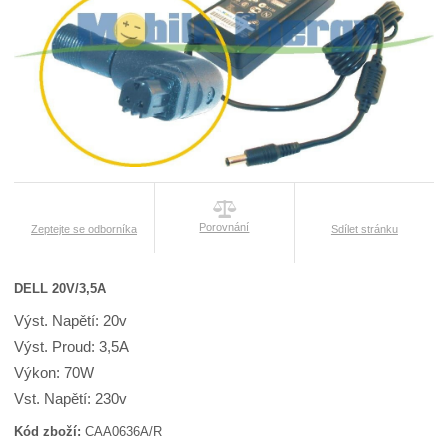
Porovnání
Zeptejte se odborníka
Sdílet stránku
DELL 20V/3,5A
Výst. Napětí: 20v
Výst. Proud: 3,5A
Výkon: 70W
Vst. Napětí: 230v
Kód zboží:
CAA0636A/R