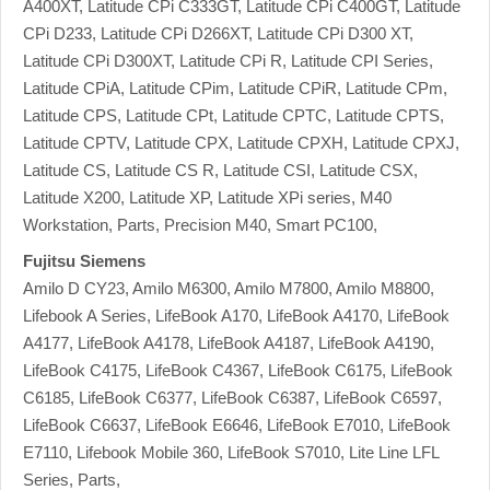
A400XT, Latitude CPi C333GT, Latitude CPi C400GT, Latitude
CPi D233, Latitude CPi D266XT, Latitude CPi D300 XT,
Latitude CPi D300XT, Latitude CPi R, Latitude CPI Series,
Latitude CPiA, Latitude CPim, Latitude CPiR, Latitude CPm,
Latitude CPS, Latitude CPt, Latitude CPTC, Latitude CPTS,
Latitude CPTV, Latitude CPX, Latitude CPXH, Latitude CPXJ,
Latitude CS, Latitude CS R, Latitude CSI, Latitude CSX,
Latitude X200, Latitude XP, Latitude XPi series, M40
Workstation, Parts, Precision M40, Smart PC100,
Fujitsu Siemens
Amilo D CY23, Amilo M6300, Amilo M7800, Amilo M8800,
Lifebook A Series, LifeBook A170, LifeBook A4170, LifeBook
A4177, LifeBook A4178, LifeBook A4187, LifeBook A4190,
LifeBook C4175, LifeBook C4367, LifeBook C6175, LifeBook
C6185, LifeBook C6377, LifeBook C6387, LifeBook C6597,
LifeBook C6637, LifeBook E6646, LifeBook E7010, LifeBook
E7110, Lifebook Mobile 360, LifeBook S7010, Lite Line LFL
Series, Parts,