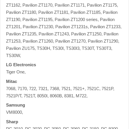
ZT1162, Pavilion ZT1170, Pavilion ZT1171, Pavilion ZT1175,
Pavilion ZT1180, Pavilion ZT1181, Pavilion ZT1185, Pavilion
ZT1190, Pavilion ZT1195, Pavilion ZT1200 series, Pavilion
ZT1201, Pavilion ZT1230, Pavilion ZT1231s, Pavilion ZT1233,
Pavilion ZT1235, Pavilion ZT1243, Pavilion ZT1250, Pavilion
ZT1253, Pavilion ZT1260, Pavilion ZT1270, Pavilion ZT1290,
Pavilion ZU175, TS30H, TS30I, TS30I3, TS30T, TS30T3,
TS30W,
LG Electronics
Tiger One,
Mitac
7068, 7170, 722, 7321, 7368, 7521, 7521+, 7521C, 7521P,
7521P/T, 7521T, 8050I, 8060B, 8381, M722,
Samsung
VM8000,
Sharp
PC-3010, PC-3020, PC-3050, PC-3060, PC-3150, PC-9300