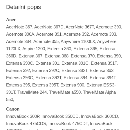
e
Detailní popis
p
a
s
Acer
AcerNote 367, AcerNote 367D, AcerNote 367T, Acernote 390,
Acernote 390A, Acernote 391, Acernote 392, Acernote 393,
Acernote 394, Acernote 395, Anywhere 1100LX, Anywhere
1120LX, Aspire 1200, Extensa 360, Extensa 365, Extensa
366D, Extensa 367, Extensa 368, Extensa 370, Extensa 390,
Extensa 390C, Extensa 391, Extensa 391C, Extensa 391T,
Extensa 392, Extensa 392C, Extensa 392T, Extensa 393,
Extensa 393C, Extensa 393T, Extensa 394, Extensa 394T,
Extensa 395, Extensa 395T, Extensa 900, Extensa ESS3-
391T, TravelMate 244, TravelMate a550, TravelMate Alpha
550,
Canon
InnovaBook 300P, InnovaBook 350CD, InnovaBook 360CD,
InnovaBook 475CDS, InnovaBook 475CDT, InnovaBook