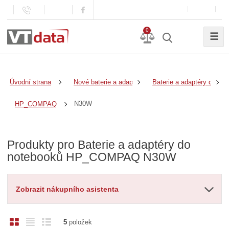
0
☰
Úvodní strana
Nové baterie a adaptéry
Baterie a adaptéry do no
N30W
HP_COMPAQ
Produkty pro Baterie a adaptéry do
notebooků HP_COMPAQ N30W
Zobrazit nákupního asistenta
O
T
Ř
5
položek