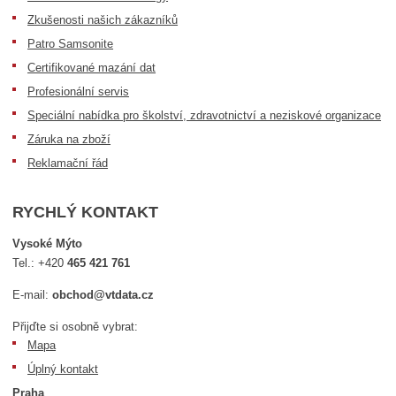
Zkušenosti našich zákazníků
Patro Samsonite
Certifikované mazání dat
Profesionální servis
Speciální nabídka pro školství, zdravotnictví a neziskové organizace
Záruka na zboží
Reklamační řád
RYCHLÝ KONTAKT
Vysoké Mýto
Tel.:
+420
465 421 761
E-mail:
obchod@vtdata.cz
Přijďte si osobně vybrat:
Mapa
Úplný kontakt
Praha