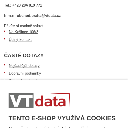
Tel.:
+420
284 819 771
E-mail:
obchod.praha@vtdata.cz
Přijďte si osobně vybrat:
Na Košince 106/3
Úplný kontakt
ČASTÉ DOTAZY
Nejčastější dotazy
Dopravní podmínky
Sledování zásilek
Postup při převzetí zásilky
Informace k dostupnosti zboží
Obecné informace
TENTO E-SHOP VYUŽÍVÁ COOKIES