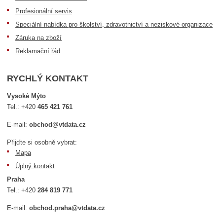
Profesionální servis
Speciální nabídka pro školství, zdravotnictví a neziskové organizace
Záruka na zboží
Reklamační řád
RYCHLÝ KONTAKT
Vysoké Mýto
Tel.:
+420
465 421 761
E-mail:
obchod@vtdata.cz
Přijďte si osobně vybrat:
Mapa
Úplný kontakt
Praha
Tel.:
+420
284 819 771
E-mail:
obchod.praha@vtdata.cz