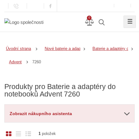
0
☰
Úvodní strana
Nové baterie a adaptéry
Baterie a adaptéry do no
7260
Advent
Produkty pro Baterie a adaptéry do
notebooků Advent 7260
Zobrazit nákupního asistenta
O
T
Ř
1
položek