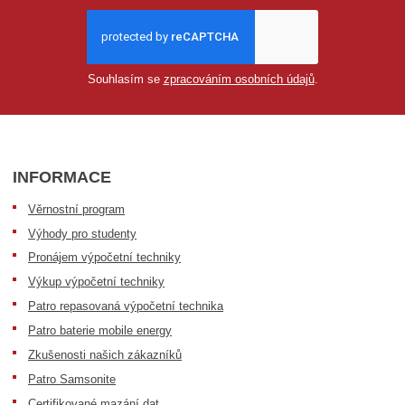
Souhlasím se
zpracováním osobních údajů
.
INFORMACE
Věrnostní program
Výhody pro studenty
Pronájem výpočetní techniky
Výkup výpočetní techniky
Patro repasovaná výpočetní technika
Patro baterie mobile energy
Zkušenosti našich zákazníků
Patro Samsonite
Certifikované mazání dat