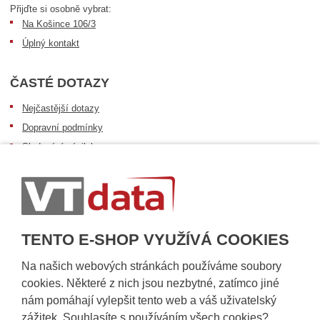
Přijďte si osobně vybrat:
Na Košince 106/3
Úplný kontakt
ČASTÉ DOTAZY
Nejčastější dotazy
Dopravní podmínky
Sledování zásilek
Postup při převzetí zásilky
Informace k dostupnosti zboží
Obecné informace
TENTO E-SHOP VYUŽÍVÁ COOKIES
Na našich webových stránkách používáme soubory
cookies. Některé z nich jsou nezbytné, zatímco jiné
nám pomáhají vylepšit tento web a váš uživatelský
zážitek. Souhlasíte s používáním všech cookies?