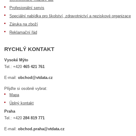
Profesionální servis
Speciální nabídka pro školství, zdravotnictví a neziskové organizace
Záruka na zboží
Reklamační řád
RYCHLÝ KONTAKT
Vysoké Mýto
Tel.:
+420
465 421 761
E-mail:
obchod@vtdata.cz
Přijďte si osobně vybrat:
Mapa
Úplný kontakt
Praha
Tel.:
+420
284 819 771
E-mail:
obchod.praha@vtdata.cz