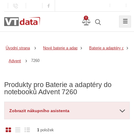
0
☰
Úvodní strana
Nové baterie a adaptéry
Baterie a adaptéry do no
7260
Advent
Produkty pro Baterie a adaptéry do
notebooků Advent 7260
Zobrazit nákupního asistenta
O
T
Ř
1
položek