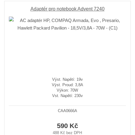
Adaptér pro notebook Advent 7240
Výst. Napětí: 19v
Výst. Proud: 3,8A
Výkon: 70W
Vst. Napětí: 230v
CAA0666A
590 Kč
488 Kč bez DPH