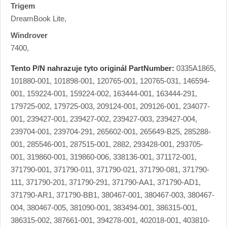
Trigem
DreamBook Lite,
Windrover
7400,
Tento P/N nahrazuje tyto originál PartNumber:
0335A1865,
101880-001, 101898-001, 120765-001, 120765-031, 146594-
001, 159224-001, 159224-002, 163444-001, 163444-291,
179725-002, 179725-003, 209124-001, 209126-001, 234077-
001, 239427-001, 239427-002, 239427-003, 239427-004,
239704-001, 239704-291, 265602-001, 265649-B25, 285288-
001, 285546-001, 287515-001, 2882, 293428-001, 293705-
001, 319860-001, 319860-006, 338136-001, 371172-001,
371790-001, 371790-011, 371790-021, 371790-081, 371790-
111, 371790-201, 371790-291, 371790-AA1, 371790-AD1,
371790-AR1, 371790-BB1, 380467-001, 380467-003, 380467-
004, 380467-005, 381090-001, 383494-001, 386315-001,
386315-002, 387661-001, 394278-001, 402018-001, 403810-