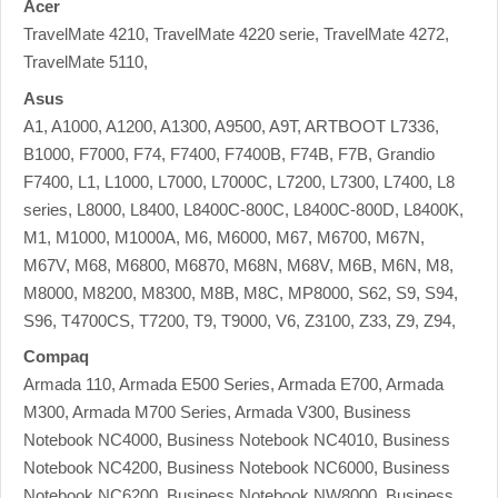
Acer
TravelMate 4210, TravelMate 4220 serie, TravelMate 4272,
TravelMate 5110,
Asus
A1, A1000, A1200, A1300, A9500, A9T, ARTBOOT L7336,
B1000, F7000, F74, F7400, F7400B, F74B, F7B, Grandio
F7400, L1, L1000, L7000, L7000C, L7200, L7300, L7400, L8
series, L8000, L8400, L8400C-800C, L8400C-800D, L8400K,
M1, M1000, M1000A, M6, M6000, M67, M6700, M67N,
M67V, M68, M6800, M6870, M68N, M68V, M6B, M6N, M8,
M8000, M8200, M8300, M8B, M8C, MP8000, S62, S9, S94,
S96, T4700CS, T7200, T9, T9000, V6, Z3100, Z33, Z9, Z94,
Compaq
Armada 110, Armada E500 Series, Armada E700, Armada
M300, Armada M700 Series, Armada V300, Business
Notebook NC4000, Business Notebook NC4010, Business
Notebook NC4200, Business Notebook NC6000, Business
Notebook NC6200, Business Notebook NW8000, Business