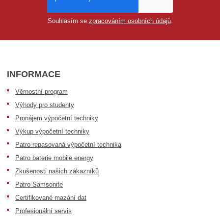
Souhlasím se
zpracováním osobních údajů
.
INFORMACE
Věrnostní program
Výhody pro studenty
Pronájem výpočetní techniky
Výkup výpočetní techniky
Patro repasovaná výpočetní technika
Patro baterie mobile energy
Zkušenosti našich zákazníků
Patro Samsonite
Certifikované mazání dat
Profesionální servis