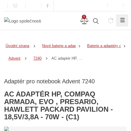
0
☰
Úvodní strana
Nové baterie a adaptéry
Baterie a adaptéry do no
AC adaptér HP, COMPAQ Armada, Evo , Presario, Hawlett Packard Pavilion - 18,5V/3,8A - 70W - (C1)
Advent
7240
Adaptér pro notebook Advent 7240
AC ADAPTÉR HP, COMPAQ
ARMADA, EVO , PRESARIO,
HAWLETT PACKARD PAVILION -
18,5V/3,8A - 70W - (C1)