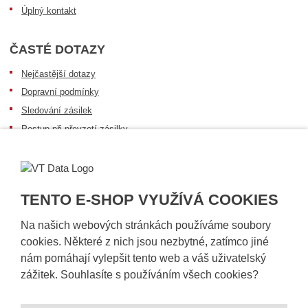
Úplný kontakt
ČASTÉ DOTAZY
Nejčastější dotazy
Dopravní podmínky
Sledování zásilek
Postup při převzetí zásilky
Informace k dostupnosti zboží
Obecné informace
TENTO E-SHOP VYUŽÍVÁ COOKIES
Na našich webových stránkách používáme soubory
cookies. Některé z nich jsou nezbytné, zatímco jiné
nám pomáhají vylepšit tento web a váš uživatelský
zážitek. Souhlasíte s používáním všech cookies?