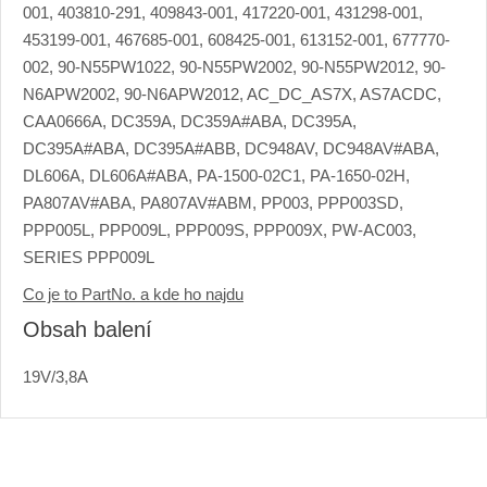
001, 403810-291, 409843-001, 417220-001, 431298-001,
453199-001, 467685-001, 608425-001, 613152-001, 677770-
002, 90-N55PW1022, 90-N55PW2002, 90-N55PW2012, 90-
N6APW2002, 90-N6APW2012, AC_DC_AS7X, AS7ACDC,
CAA0666A, DC359A, DC359A#ABA, DC395A,
DC395A#ABA, DC395A#ABB, DC948AV, DC948AV#ABA,
DL606A, DL606A#ABA, PA-1500-02C1, PA-1650-02H,
PA807AV#ABA, PA807AV#ABM, PP003, PPP003SD,
PPP005L, PPP009L, PPP009S, PPP009X, PW-AC003,
SERIES PPP009L
Co je to PartNo. a kde ho najdu
Obsah balení
19V/3,8A