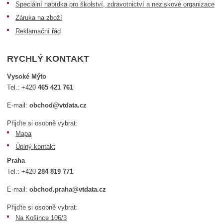
Speciální nabídka pro školství, zdravotnictví a neziskové organizace
Záruka na zboží
Reklamační řád
RYCHLÝ KONTAKT
Vysoké Mýto
Tel.:
+420
465 421 761
E-mail:
obchod@vtdata.cz
Přijďte si osobně vybrat:
Mapa
Úplný kontakt
Praha
Tel.:
+420
284 819 771
E-mail:
obchod.praha@vtdata.cz
Přijďte si osobně vybrat:
Na Košince 106/3