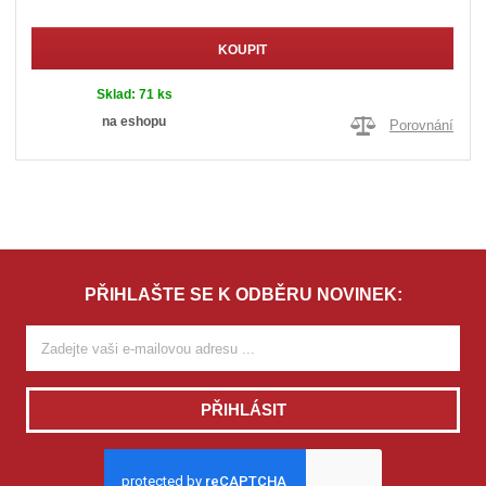
KOUPIT
Sklad:
71 ks
na eshopu
Porovnání
PŘIHLAŠTE SE K ODBĚRU NOVINEK:
PŘIHLÁSIT