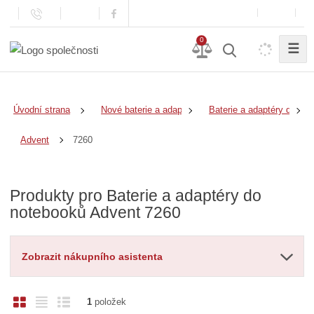
0
☰
Úvodní strana
Nové baterie a adaptéry
Baterie a adaptéry do no
7260
Advent
Produkty pro Baterie a adaptéry do
notebooků Advent 7260
Zobrazit nákupního asistenta
O
T
Ř
1
položek