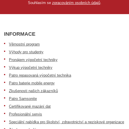
Souhlasím se
zpracováním osobních údajů
.
INFORMACE
Věrnostní program
Výhody pro studenty
Pronájem výpočetní techniky
Výkup výpočetní techniky
Patro repasovaná výpočetní technika
Patro baterie mobile energy
Zkušenosti našich zákazníků
Patro Samsonite
Certifikované mazání dat
Profesionální servis
Speciální nabídka pro školství, zdravotnictví a neziskové organizace