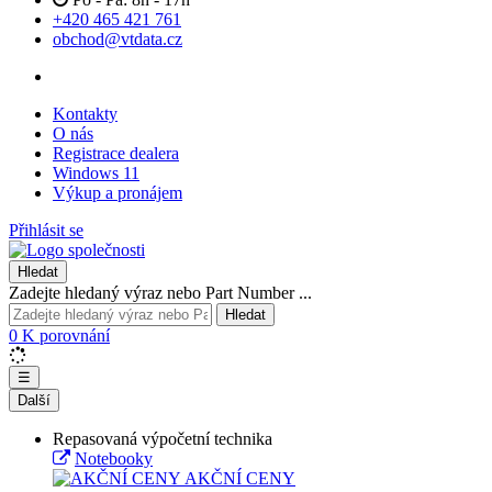
+420 465 421 761
obchod@vtdata.cz
Kontakty
O nás
Registrace dealera
Windows 11
Výkup a pronájem
Přihlásit se
Hledat
Zadejte hledaný výraz nebo Part Number ...
Hledat
0
K porovnání
☰
Další
Repasovaná výpočetní technika
Notebooky
AKČNÍ CENY