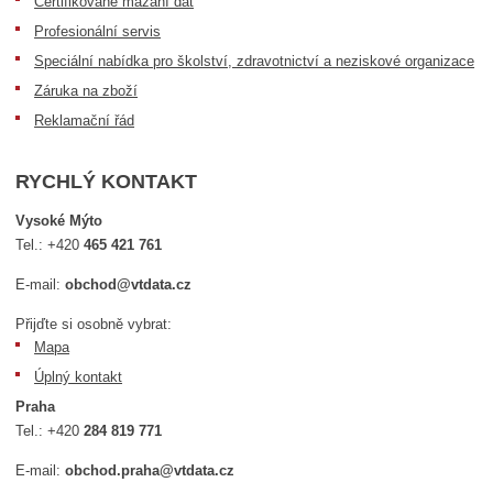
Certifikované mazání dat
Profesionální servis
Speciální nabídka pro školství, zdravotnictví a neziskové organizace
Záruka na zboží
Reklamační řád
RYCHLÝ KONTAKT
Vysoké Mýto
Tel.:
+420
465 421 761
E-mail:
obchod@vtdata.cz
Přijďte si osobně vybrat:
Mapa
Úplný kontakt
Praha
Tel.:
+420
284 819 771
E-mail:
obchod.praha@vtdata.cz