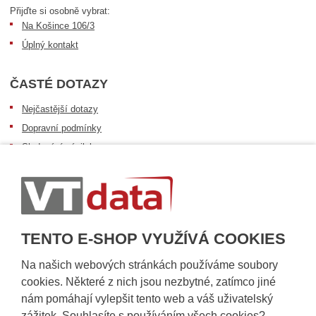
Přijďte si osobně vybrat:
Na Košince 106/3
Úplný kontakt
ČASTÉ DOTAZY
Nejčastější dotazy
Dopravní podmínky
Sledování zásilek
Postup při převzetí zásilky
Informace k dostupnosti zboží
Obecné informace
TENTO E-SHOP VYUŽÍVÁ COOKIES
Na našich webových stránkách používáme soubory
cookies. Některé z nich jsou nezbytné, zatímco jiné
nám pomáhají vylepšit tento web a váš uživatelský
zážitek. Souhlasíte s používáním všech cookies?