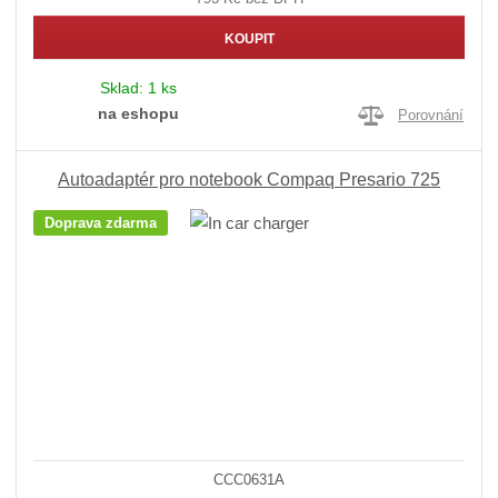
KOUPIT
Sklad:
1 ks
na eshopu
Porovnání
Autoadaptér pro notebook Compaq Presario 725
Doprava zdarma
CCC0631A