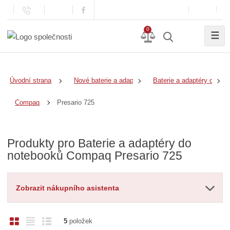
0
☰
Úvodní strana
Nové baterie a adaptéry
Baterie a adaptéry do no
Presario 725
Compaq
Produkty pro Baterie a adaptéry do
notebooků Compaq Presario 725
Zobrazit nákupního asistenta
O
T
Ř
5
položek