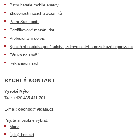
Patro baterie mobile energy
Zkušenosti našich zákazníků
Patro Samsonite
Certifikované mazání dat
Profesionální servis
Speciální nabídka pro školství, zdravotnictví a neziskové organizace
Záruka na zboží
Reklamační řád
RYCHLÝ KONTAKT
Vysoké Mýto
Tel.:
+420
465 421 761
E-mail:
obchod@vtdata.cz
Přijďte si osobně vybrat:
Mapa
Úplný kontakt