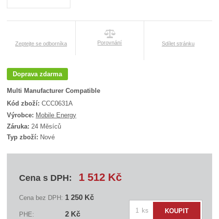
Porovnání
Zeptejte se odborníka
Sdílet stránku
Doprava zdarma
Multi Manufacturer Compatible
Kód zboží:
CCC0631A
K
Výrobce:
Mobile Energy
ó
Záruka:
24 Měsíců
d
Typ zboží:
Nové
d
o
d
a
v
1 512 Kč
Cena s DPH:
a
t
e
1 250 Kč
Cena bez DPH:
l
Z
e
ks
KOUPIT
2 Kč
PHE:
:
m