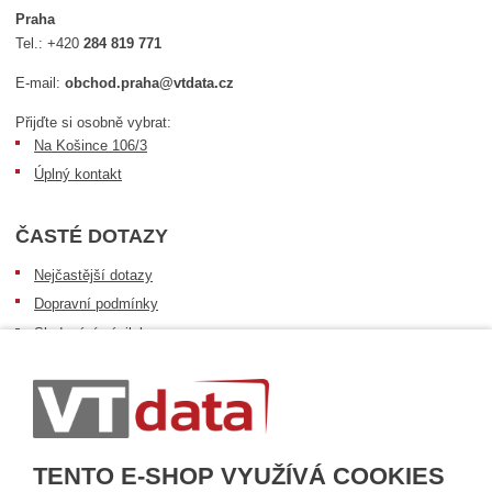
Praha
Tel.:
+420
284 819 771
E-mail:
obchod.praha@vtdata.cz
Přijďte si osobně vybrat:
Na Košince 106/3
Úplný kontakt
ČASTÉ DOTAZY
Nejčastější dotazy
Dopravní podmínky
Sledování zásilek
Postup při převzetí zásilky
Informace k dostupnosti zboží
Obecné informace
TENTO E-SHOP VYUŽÍVÁ COOKIES