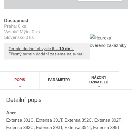
D
ě
C
n
N
B
i
Dostupnost
C
t
Praha:
0 ks
C
C
Vysoké Mýto:
0 ks
p
0
Slovensko
0 ks
o
6
č
3
Termín dodání obvykle
5 – 10 dní.
1
e
Přesný termín dodání zašleme na e-mail.
A
t
NÁZORY
POPIS
PARAMETRY
UŽIVATELŮ
Detailní popis
Acer
Extensa 391C, Extensa 391T, Extensa 392C, Extensa 392T,
Extensa 393C, Extensa 393T, Extensa 394T, Extensa 395T,