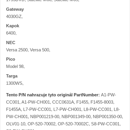
Gateway
4030GZ,
Kapok
6400,
NEC
Versa 2500, Versa 500,
Pico
Model 98,
Targa
1300WS,
Tento P/N nahrazuje tyto originál PartNumber:
A1-PW-
CC001, A1-PW-CH001, CCC0631A, F1455, F1455-8003,
F1455A, L7-PW-CC001, L7-PW-CH001, L8-PW-CC001, L8-
PW-CH001, NBP001219-00, NBP001349-00, NBP001350-00,
OLV01-10, OP-520-70002, OP-520-70002C, S8-PW-CC001,