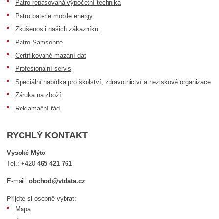
Patro repasovaná výpočetní technika
Patro baterie mobile energy
Zkušenosti našich zákazníků
Patro Samsonite
Certifikované mazání dat
Profesionální servis
Speciální nabídka pro školství, zdravotnictví a neziskové organizace
Záruka na zboží
Reklamační řád
RYCHLÝ KONTAKT
Vysoké Mýto
Tel.:
+420
465 421 761
E-mail:
obchod@vtdata.cz
Přijďte si osobně vybrat:
Mapa