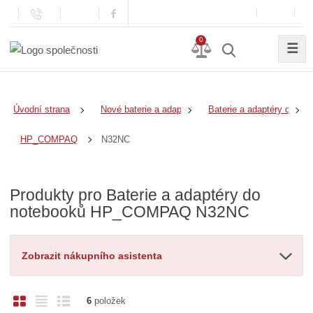
0
☰
Úvodní strana
Nové baterie a adaptéry
Baterie a adaptéry do no
N32NC
HP_COMPAQ
Produkty pro Baterie a adaptéry do
notebooků HP_COMPAQ N32NC
Zobrazit nákupního asistenta
O
T
Ř
6
položek