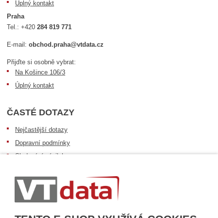
Úplný kontakt
Praha
Tel.:
+420
284 819 771
E-mail:
obchod.praha@vtdata.cz
Přijďte si osobně vybrat:
Na Košince 106/3
Úplný kontakt
ČASTÉ DOTAZY
Nejčastější dotazy
Dopravní podmínky
Sledování zásilek
Postup při převzetí zásilky
Informace k dostupnosti zboží
Obecné informace