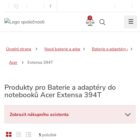
0
☰
Úvodní strana
Nové baterie a adaptéry
Baterie a adaptéry do no
Extensa 394T
Acer
Produkty pro Baterie a adaptéry do
notebooků Acer Extensa 394T
Zobrazit nákupního asistenta
O
T
Ř
5
položek