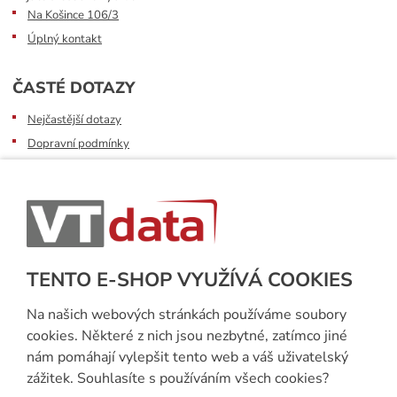
Na Košince 106/3
Úplný kontakt
ČASTÉ DOTAZY
Nejčastější dotazy
Dopravní podmínky
Sledování zásilek
Postup při převzetí zásilky
Informace k dostupnosti zboží
Obecné informace
TENTO E-SHOP VYUŽÍVÁ COOKIES
Na našich webových stránkách používáme soubory
cookies. Některé z nich jsou nezbytné, zatímco jiné
nám pomáhají vylepšit tento web a váš uživatelský
zážitek. Souhlasíte s používáním všech cookies?