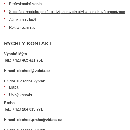
Profesionální servis
Speciální nabídka pro školství, zdravotnictví a neziskové organizace
Záruka na zboží
Reklamační řád
RYCHLÝ KONTAKT
Vysoké Mýto
Tel.:
+420
465 421 761
E-mail:
obchod@vtdata.cz
Přijďte si osobně vybrat:
Mapa
Úplný kontakt
Praha
Tel.:
+420
284 819 771
E-mail:
obchod.praha@vtdata.cz