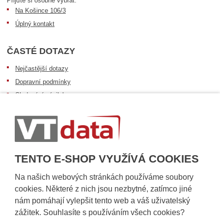
Přijďte si osobně vybrat:
Na Košince 106/3
Úplný kontakt
ČASTÉ DOTAZY
Nejčastější dotazy
Dopravní podmínky
Sledování zásilek
Postup při převzetí zásilky
Informace k dostupnosti zboží
Obecné informace
TENTO E-SHOP VYUŽÍVÁ COOKIES
Na našich webových stránkách používáme soubory
cookies. Některé z nich jsou nezbytné, zatímco jiné
nám pomáhají vylepšit tento web a váš uživatelský
zážitek. Souhlasíte s používáním všech cookies?