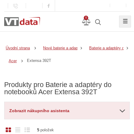
0
☰
Úvodní strana
Nové baterie a adaptéry
Baterie a adaptéry do no
Extensa 392T
Acer
Produkty pro Baterie a adaptéry do
notebooků Acer Extensa 392T
Zobrazit nákupního asistenta
O
T
Ř
5
položek