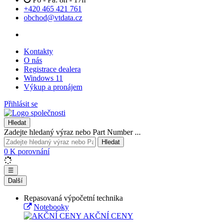
+420 465 421 761
obchod@vtdata.cz
Kontakty
O nás
Registrace dealera
Windows 11
Výkup a pronájem
Přihlásit se
Hledat
Zadejte hledaný výraz nebo Part Number ...
Hledat
0
K porovnání
☰
Další
Repasovaná výpočetní technika
Notebooky
AKČNÍ CENY