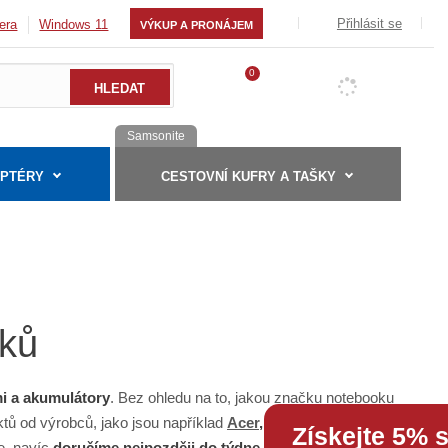
Přihlásit se
era
Windows 11
VÝKUP A PRONÁJEM
0
Samsonite
APTÉRY
CESTOVNÍ KUFRY A TAŠKY
oků
mi a akumulátory
. Bez ohledu na to, jakou značku notebooku
ktů od výrobců, jako jsou například
Acer
,
Asus
,
Dell
,
Fujitsu
Získejte 5% 
te, navíc
doručíme nejpozději do týdne
. Prodlužte životnost