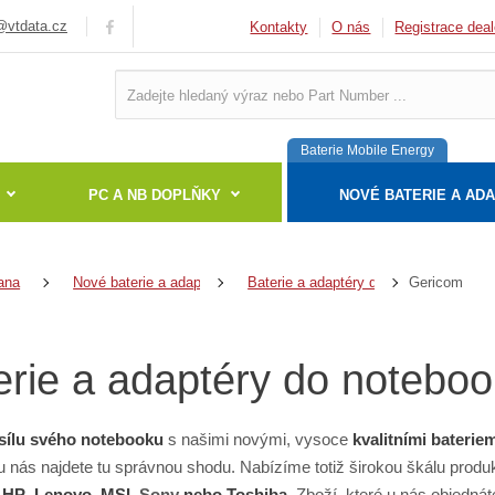
vtdata.cz
Kontakty
O nás
Registrace deal
Baterie Mobile Energy
PC A NB DOPLŇKY
NOVÉ BATERIE A AD
Gericom
ana
Nové baterie a adaptéry
Baterie a adaptéry do notebooků
erie a adaptéry do notebo
sílu svého notebooku
s našimi novými, vysoce
kvalitními baterie
 u nás najdete tu správnou shodu. Nabízíme totiž širokou škálu produ
,
HP
,
Lenovo
,
MSI
,
Sony
nebo
Toshiba
. Zboží, které u nás objedná