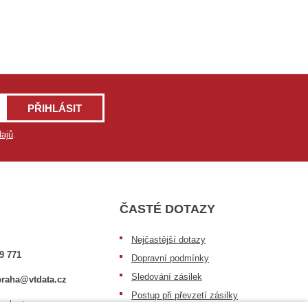
PŘIHLÁSIT
ajů
.
ČASTÉ DOTAZY
Nejčastější dotazy
9 771
Dopravní podmínky
Sledování zásilek
raha@vtdata.cz
Postup při převzetí zásilky
 vybrat: