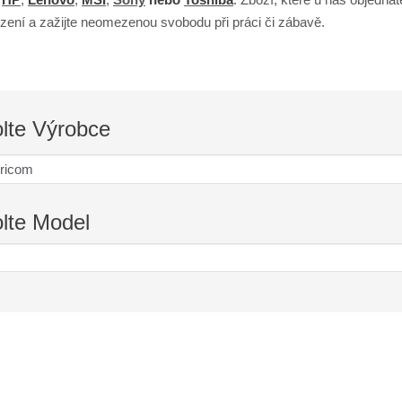
zení a zažijte neomezenou svobodu při práci či zábavě.
lte
Výrobce
lte
Model