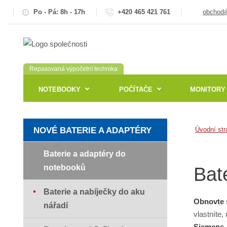
Po - Pá: 8h - 17h
+420 465 421 761
obchod@
Repasovaná výpočetní technika
NOTEBOOKY
POČÍTAČE
MONITORY
NOVÉ BATERIE A ADAPTÉRY
Úvodní str
Baterie a adaptéry do
notebooků
Bat
Baterie a nabíječky do aku
Obnovte 
nářadí
vlastníte,
Siemens