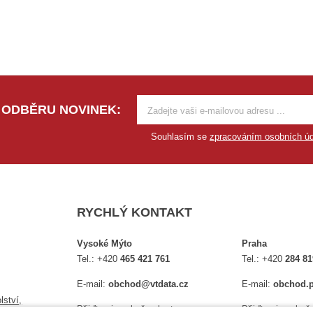
 ODBĚRU NOVINEK:
Souhlasím se
zpracováním osobních úd
RYCHLÝ KONTAKT
Vysoké Mýto
Praha
Tel.:
+420
465 421 761
Tel.:
+420
284 81
E-mail:
obchod@vtdata.cz
E-mail:
obchod.p
lství,
Přijďte si osobně vybrat:
Přijďte si osobně