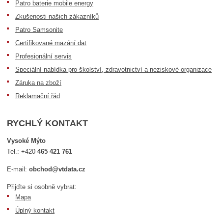
Patro baterie mobile energy
Zkušenosti našich zákazníků
Patro Samsonite
Certifikované mazání dat
Profesionální servis
Speciální nabídka pro školství, zdravotnictví a neziskové organizace
Záruka na zboží
Reklamační řád
RYCHLÝ KONTAKT
Vysoké Mýto
Tel.:
+420
465 421 761
E-mail:
obchod@vtdata.cz
Přijďte si osobně vybrat:
Mapa
Úplný kontakt