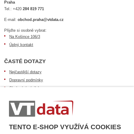
Praha
Tel.:
+420
284 819 771
E-mail:
obchod.praha@vtdata.cz
Přijďte si osobně vybrat:
Na Košince 106/3
Úplný kontakt
ČASTÉ DOTAZY
Nejčastější dotazy
Dopravní podmínky
Sledování zásilek
Postup při převzetí zásilky
Informace k dostupnosti zboží
Obecné informace
TENTO E-SHOP VYUŽÍVÁ COOKIES