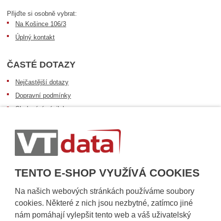
Přijďte si osobně vybrat:
Na Košince 106/3
Úplný kontakt
ČASTÉ DOTAZY
Nejčastější dotazy
Dopravní podmínky
Sledování zásilek
Postup při převzetí zásilky
Informace k dostupnosti zboží
Obecné informace
TENTO E-SHOP VYUŽÍVÁ COOKIES
Na našich webových stránkách používáme soubory
cookies. Některé z nich jsou nezbytné, zatímco jiné
nám pomáhají vylepšit tento web a váš uživatelský