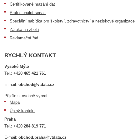
Certifikované mazání dat
Profesionální servis
Speciální nabídka pro školství, zdravotnictví a neziskové organizace
Záruka na zboží
Reklamační řád
RYCHLÝ KONTAKT
Vysoké Mýto
Tel.:
+420
465 421 761
E-mail:
obchod@vtdata.cz
Přijďte si osobně vybrat:
Mapa
Úplný kontakt
Praha
Tel.:
+420
284 819 771
E-mail:
obchod.praha@vtdata.cz