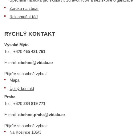
Speciální nabídka pro školství, zdravotnictví a neziskové organizace
Záruka na zboží
Reklamační řád
RYCHLÝ KONTAKT
Vysoké Mýto
Tel.:
+420
465 421 761
E-mail:
obchod@vtdata.cz
Přijďte si osobně vybrat:
Mapa
Úplný kontakt
Praha
Tel.:
+420
284 819 771
E-mail:
obchod.praha@vtdata.cz
Přijďte si osobně vybrat:
Na Košince 106/3