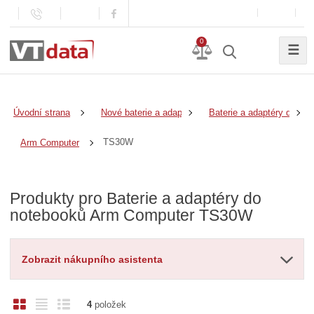
0
☰
Úvodní strana
Nové baterie a adaptéry
Baterie a adaptéry do no
TS30W
Arm Computer
Produkty pro Baterie a adaptéry do
notebooků Arm Computer TS30W
Zobrazit nákupního asistenta
O
T
Ř
4
položek